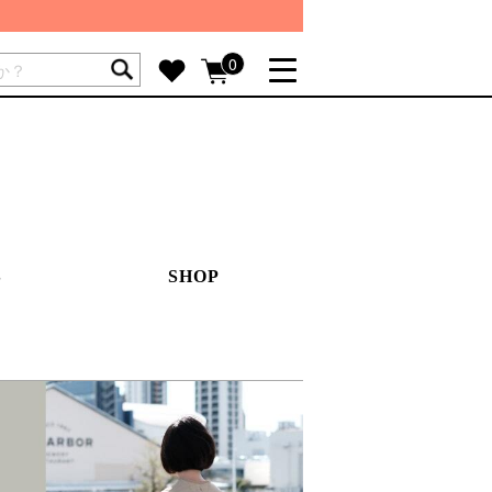
ートには商品が入っていません。
0
詳しく見る
GIFT FEATURE
re
結婚祝い
出産祝い
新築・引越し祝い
S
SHOP
転職・送別祝い
母の日ギフト
re
おまとめ割引
more
SUPPORT