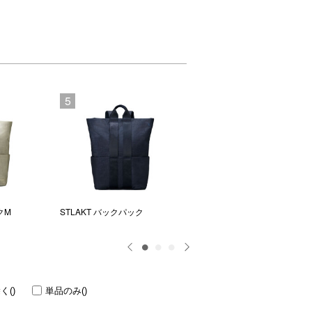
5
6
クM
STLAKT バックパック
STLAKT ラウンドバックパッ
M
除く
()
単品のみ
()