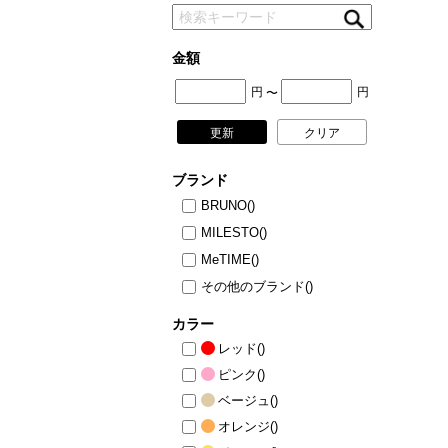
金額
円
円
〜
更新
クリア
ブランド
BRUNO
()
MILESTO
()
MeTIME
()
その他のブランド
()
カラー
レッド
()
ピンク
()
ベージュ
()
オレンジ
()