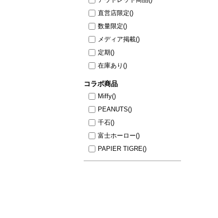
直営店限定
()
数量限定
()
メディア掲載
()
定期
()
在庫あり
()
コラボ商品
Miffy
()
PEANUTS
()
千石
()
富士ホーロー
()
PAPIER TIGRE
()