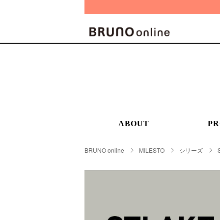
BRAND
CATE
キッチ
BRUNO
キッ
MILESTO
食器
ABOUT
PR
ブランド一覧
キッ
キッ
店舗一覧
BRUNO online
MILESTO
シリーズ
ピクニ
CONTENTS
ラン
ラン
特集一覧
水筒
ランキング
その