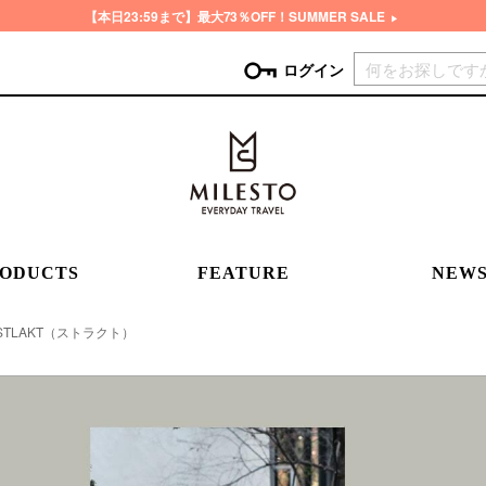
【本日23:59まで】最大73％OFF！SUMMER SALE
現在カ
ログイン
GORY
ン
more
インテリア
mo
チン家電
時計
ログイン
生活家電
ODUCTS
FEATURE
NEW
パスワードをお忘れの方はこちら＞
チンツール
家具・収納
新規会員登録
チンファブリック
ファブリック
STLAKT（ストラクト）
ックアイテム
more
ビューティー
mo
チボックス・弁当箱
スキンケア・フェイスケア
チバッグ・クーラートート
ヘアケア
ハンドケア
他ピクニックアイテム
ボディケア