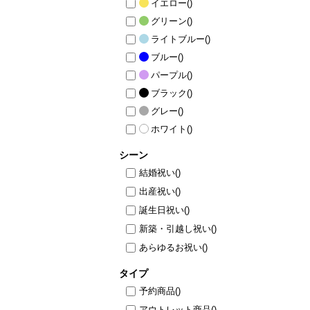
イエロー
()
グリーン
()
ライトブルー
()
ブルー
()
パープル
()
ブラック
()
グレー
()
ホワイト
()
シーン
結婚祝い
()
出産祝い
()
誕生日祝い
()
新築・引越し祝い
()
あらゆるお祝い
()
タイプ
予約商品
()
アウトレット商品
()