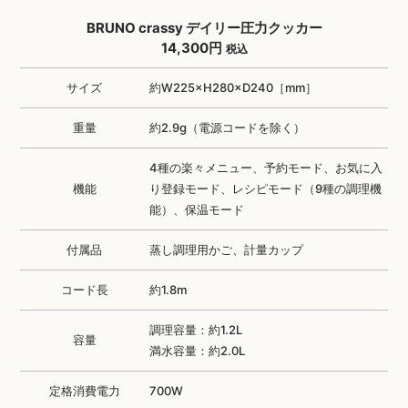
BRUNO crassy デイリー圧力クッカー
14,300円
税込
サイズ
約W225×H280×D240［mm］
重量
約2.9g（電源コードを除く）
4種の楽々メニュー、予約モード、お気に入
機能
り登録モード、レシピモード（9種の調理機
能）、保温モード
付属品
蒸し調理用かご、計量カップ
コード長
約1.8m
調理容量：約1.2L
容量
満水容量：約2.0L
定格消費電力
700W