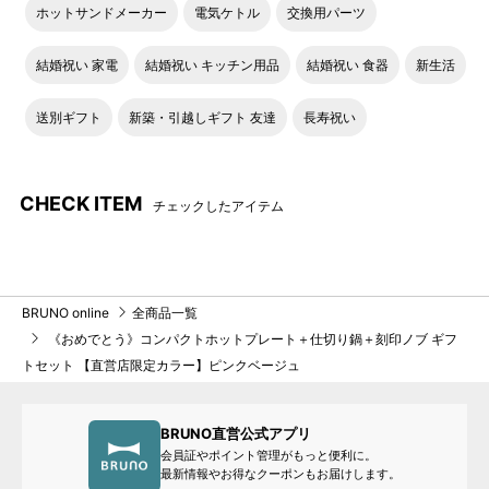
ホットサンドメーカー
電気ケトル
交換用パーツ
CONGRATS
BEST WISHES
結婚祝い 家電
結婚祝い キッチン用品
結婚祝い 食器
新生活
送別ギフト
新築・引越しギフト 友達
長寿祝い
●刻印イメージ
CHECK ITEM
チェックしたアイテム
BRUNO online
全商品一覧
《おめでとう》コンパクトホットプレート＋仕切り鍋＋刻印ノブ ギフ
トセット 【直営店限定カラー】ピンクベージュ
BRUNO直営公式アプリ
フレーム：リーフ
フレーム：リボン
会員証やポイント管理がもっと便利に。
メッセージ：HAPPY
メッセージ：CONGRATS
最新情報やお得なクーポンもお届けします。
WEDDING
1行目：お名前