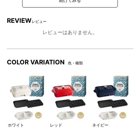
※刻印をするデザインやテキストはご注文内手続き画面
にてご入力ください。
※巾着袋の色やデザインは予告なく変更になる場合がご
REVIEW
レビュー
ざいます。
レビューはありません。
COLOR VARIATION
色・種類
ー】
ホワイト
レッド
ネイビー
【
ブ