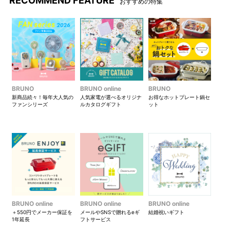
RECOMMEND FEATURE
おすすめの特集
リーフ
リボン
BRUNO
BRUNO online
BRUNO
新商品続々！毎年大人気の
人気家電が選べるオリジナ
お得なホットプレート鍋セ
ファンシリーズ
ルカタログギフト
ット
スター
●メッセージ(4種類)
BRUNO online
BRUNO online
BRUNO online
＋550円でメーカー保証を
メールやSNSで贈れるeギ
結婚祝いギフト
1年延長
フトサービス