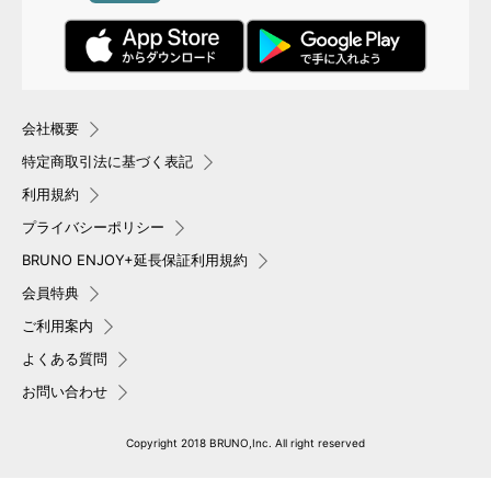
1行目：お名前
2行目：なし
2行目：日付
会社概要
DETAIL
商品詳細
特定商取引法に基づく表記
BRUNO コンパクトホットプレートとは…
利用規約
毎日の食卓を彩るテーブルウエアの新定番BRUNO（ブルーノ）
プライバシーポリシー
ホットプレート。
BRUNO ENJOY+延長保証利用規約
今までのホットプレートにはなかった鋳物ホーローをイメージ
会員特典
したデザインはテーブルウエアのように食卓を彩ります。
2～3人にちょうど良いサイズで、毎日のお料理～おうちパーテ
ご利用案内
ィーまで幅広く食卓で“つくる”を愉しめます。
よくある質問
お問い合わせ
驚きの小ささ！A4サイズ
温度調整も簡単！
Copyright 2018 BRUNO,Inc. All right reserved
A4サイズなので、テーブルの
バーを横にスライドするだけ
上でも場所を取りません。
でOFF～HIまで切り替えられ