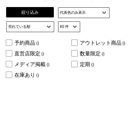
絞り込み
予約商品
アウトレット商品
()
()
直営店限定
数量限定
()
()
メディア掲載
定期
()
()
在庫あり
()