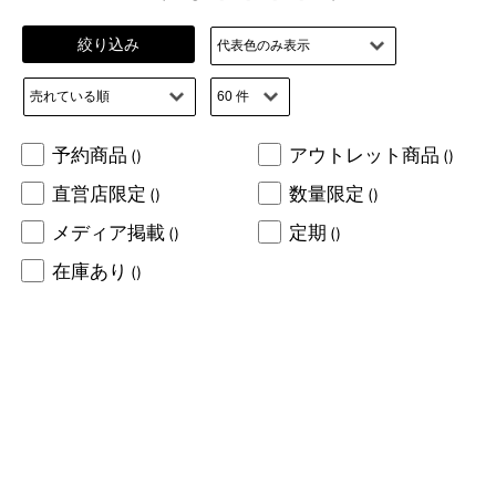
絞り込み
予約商品
アウトレット商品
()
()
直営店限定
数量限定
()
()
メディア掲載
定期
()
()
在庫あり
()