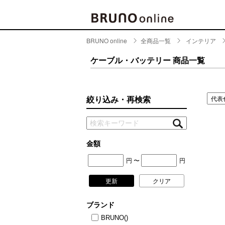
BRUNO online
全商品一覧
インテリア
BRAND
CATE
ケーブル・バッテリー 商品一覧
キッチ
BRUNO
キッ
MILESTO
絞り込み・再検索
食器
ブランド一覧
キッ
キッ
店舗一覧
金額
ピクニ
円
円
〜
CONTENTS
ラン
更新
クリア
ラン
特集一覧
水筒
ブランド
ランキング
その
BRUNO
()
コラム