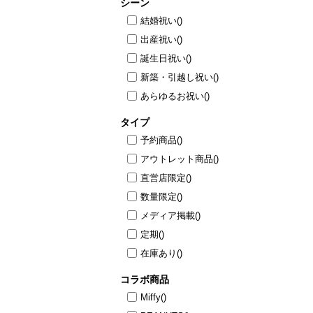
シーン
結婚祝い
()
出産祝い
()
誕生日祝い
()
新築・引越し祝い
()
あらゆるお祝い
()
タイプ
予約商品
()
アウトレット商品
()
直営店限定
()
数量限定
()
メディア掲載
()
定期
()
在庫あり
()
コラボ商品
Miffy
()