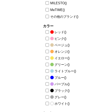
MILESTO
()
ニュース
ファッ
MeTIME
()
その他のブランド
()
トラ
ファ
カラー
バッ
レッド
()
ピンク
()
ベージュ
()
オレンジ
()
イエロー
()
グリーン
()
ライトブルー
()
ブルー
()
パープル
()
ブラック
()
グレー
()
ホワイト
()