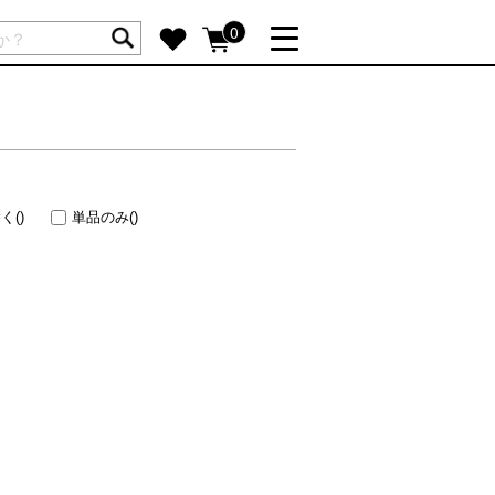
ートには商品が入っていません。
0
詳しく見る
GIFT FEATURE
re
結婚祝い
出産祝い
除く
()
単品のみ
()
新築・引越し祝い
転職・送別祝い
母の日ギフト
re
おまとめ割引
more
SUPPORT