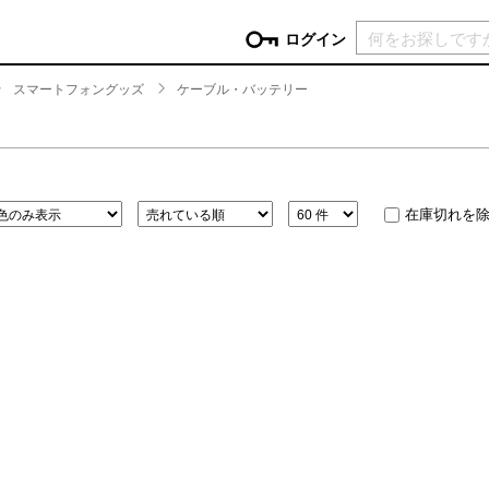
現在カ
ログイン
スマートフォングッズ
ケーブル・バッテリー
GORY
ン
more
インテリア
mo
チン家電
時計
在庫切れを
ログイン
生活家電
パスワードをお忘れの方はこちら＞
チンツール
家具・収納
新規会員登録
チンファブリック
ファブリック
ックアイテム
more
ビューティー
mo
チボックス・弁当箱
スキンケア・フェイスケア
チバッグ・クーラートート
ヘアケア
ハンドケア
他ピクニックアイテム
ボディケア
アロマ