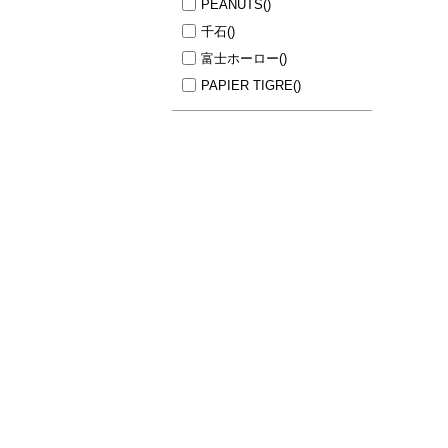
PEANUTS
()
千石
()
富士ホーロー
()
PAPIER TIGRE
()