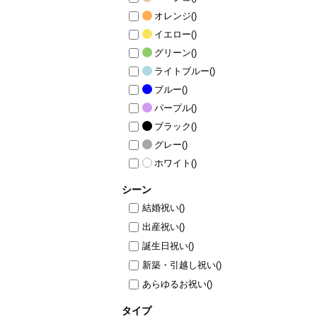
オレンジ
()
イエロー
()
グリーン
()
ライトブルー
()
ブルー
()
パープル
()
ブラック
()
グレー
()
ホワイト
()
シーン
結婚祝い
()
出産祝い
()
誕生日祝い
()
新築・引越し祝い
()
あらゆるお祝い
()
タイプ