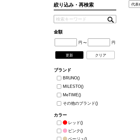
絞り込み・再検索
ニュース
ファッ
トラ
ファ
金額
バッ
円
円
〜
更新
クリア
ブランド
BRUNO
()
MILESTO
()
MeTIME
()
その他のブランド
()
カラー
レッド
()
ピンク
()
ベージュ
()