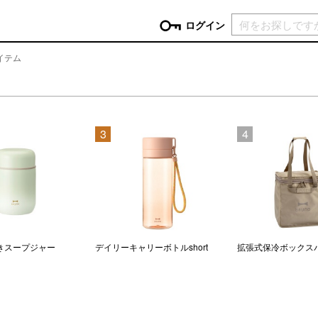
現在カ
ログイン
イテム
GORY
ン
more
インテリア
mo
3
4
チン家電
時計
ログイン
生活家電
パスワードをお忘れの方はこちら＞
チンツール
家具・収納
新規会員登録
チンファブリック
ファブリック
ックアイテム
more
ビューティー
mo
チボックス・弁当箱
スキンケア・フェイスケア
きスープジャー
デイリーキャリーボトルshort
拡張式保冷ボックス
チバッグ・クーラートート
ヘアケア
ハンドケア
他ピクニックアイテム
ボディケア
アロマ