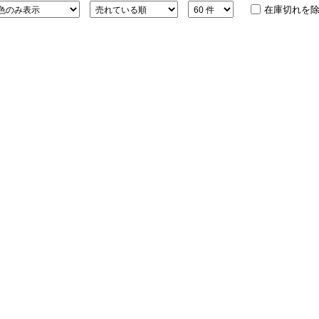
在庫切れを
ション・トラベル
more
ベビー・キッズアイテム
mo
ベル小物
おもちゃ・トイ
ッション雑貨
ファッション
グ
その他ベビー・キッズアイテム