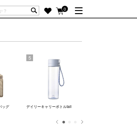
ートには商品が入っていません。
0
詳しく見る
GIFT FEATURE
re
結婚祝い
出産祝い
5
6
新築・引越し祝い
転職・送別祝い
母の日ギフト
re
おまとめ割引
more
バッグ
デイリーキャリーボトルtall
ライト2WAYキッズボトル
SUPPORT