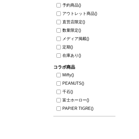
予約商品
()
アウトレット商品
()
直営店限定
()
数量限定
()
メディア掲載
()
定期
()
在庫あり
()
コラボ商品
Miffy
()
PEANUTS
()
千石
()
富士ホーロー
()
PAPIER TIGRE
()