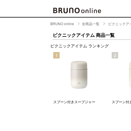
BRUNO online
全商品一覧
ピクニックア
BRAND
CATE
ピクニックアイテム 商品一覧
キッチ
ピクニックアイテム ランキング
BRUNO
5
1
2
キッ
MILESTO
食器
ブランド一覧
キッ
キッ
店舗一覧
ピクニ
CONTENTS
ラン
ンドルつき軽量ステンレスス
スプーン付きスープジャー
スプーン付
ューボトル tall
ラン
特集一覧
水筒
ランキング
その
コラム