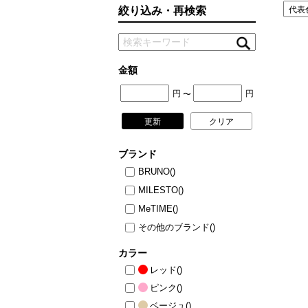
絞り込み・再検索
ニュース
ファッ
トラ
ファ
金額
バッ
円
円
〜
更新
クリア
ブランド
BRUNO
()
MILESTO
()
MeTIME
()
その他のブランド
()
カラー
レッド
()
ピンク
()
ベージュ
()