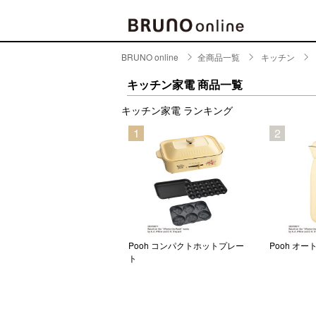
BRUNO online
全商品一覧
キッチン
BRAND
CATE
キッチン家電 商品一覧
キッチ
キッチン家電 ランキング
BRUNO
5
1
2
キッ
MILESTO
食器
ブランド一覧
キッ
キッ
店舗一覧
ピクニ
CONTENTS
ラン
ーバルホットプレート
Pooh コンパクトホットプレー
Pooh オー
ト
ラン
特集一覧
水筒
ランキング
その
コラム