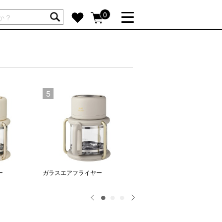
ートには商品が入っていません。
0
詳しく見る
GIFT FEATURE
re
結婚祝い
出産祝い
5
6
新築・引越し祝い
転職・送別祝い
母の日ギフト
re
おまとめ割引
more
ー
ガラスエアフライヤー
コンパクトホットプレート セ
ミックコート鍋セット
SUPPORT