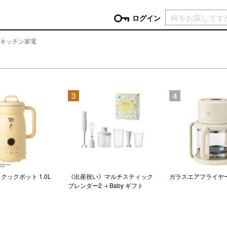
現在カ
ログイン
キッチン家電
GORY
ン
more
インテリア
mo
3
4
チン家電
時計
ログイン
生活家電
パスワードをお忘れの方はこちら＞
チンツール
家具・収納
新規会員登録
チンファブリック
ファブリック
ックアイテム
more
ビューティー
mo
チボックス・弁当箱
スキンケア・フェイスケア
トクックポット 1.0L
《出産祝い》マルチスティック
ガラスエアフライヤ
ブレンダー2 ＋Baby ギフト
チバッグ・クーラートート
ヘアケア
ハンドケア
他ピクニックアイテム
ボディケア
アロマ