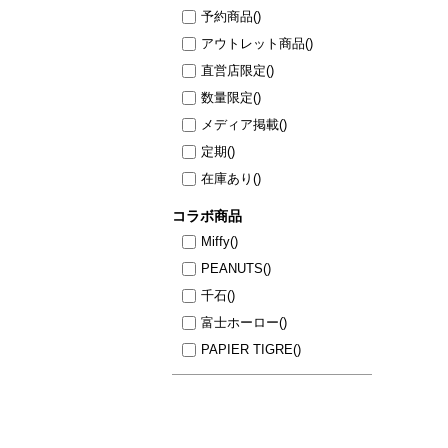
予約商品
()
アウトレット商品
()
直営店限定
()
数量限定
()
メディア掲載
()
定期
()
在庫あり
()
コラボ商品
Miffy
()
PEANUTS
()
千石
()
富士ホーロー
()
PAPIER TIGRE
()