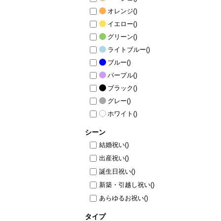
オレンジ
()
イエロー
()
グリーン
()
ライトブルー
()
ブルー
()
パープル
()
ブラック
()
グレー
()
ホワイト
()
シーン
結婚祝い
()
出産祝い
()
誕生日祝い
()
新築・引越し祝い
()
あらゆるお祝い
()
タイプ