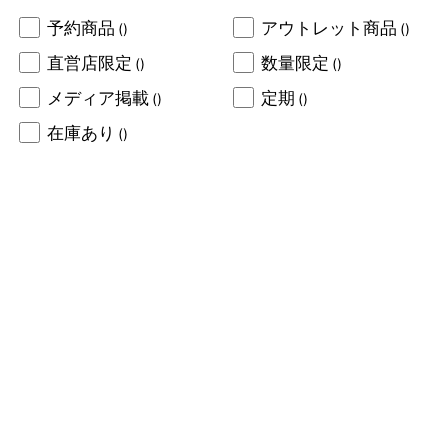
予約商品
アウトレット商品
()
()
直営店限定
数量限定
()
()
メディア掲載
定期
()
()
在庫あり
()