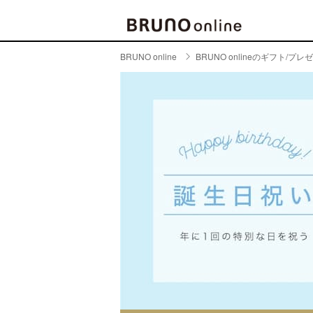
BRUNO online
BRUNO onlineのギフト/プレ
BRAND
CATE
キッチ
BRUNO
キッ
MILESTO
食器
ブランド一覧
キッ
キッ
店舗一覧
ピクニ
CONTENTS
ラン
ラン
特集一覧
水筒
ランキング
その
コラム