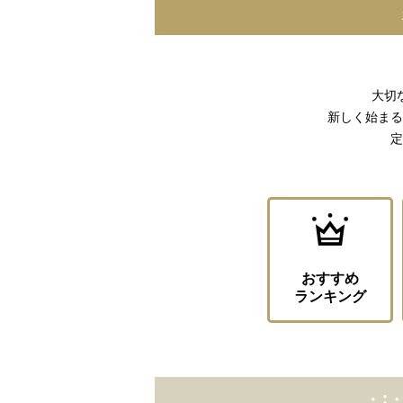
ニュース
ファッ
トラ
ファ
大切
バッ
新しく始まる
定
おすすめ
ランキング