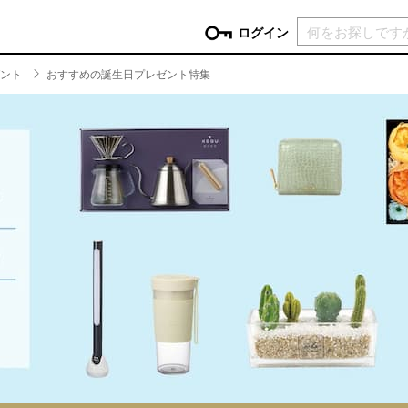
現在カ
ログイン
ゼント
おすすめの誕生日プレゼント特集
GORY
ン
more
インテリア
mo
チン家電
時計
ログイン
生活家電
パスワードをお忘れの方はこちら＞
チンツール
家具・収納
新規会員登録
チンファブリック
ファブリック
ックアイテム
more
ビューティー
mo
チボックス・弁当箱
スキンケア・フェイスケア
チバッグ・クーラートート
ヘアケア
ハンドケア
他ピクニックアイテム
ボディケア
アロマ