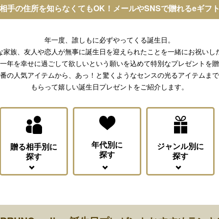
相手の住所を知らなくてもOK！メールやSNSで贈れるeギフ
ション・トラベル
more
ベビー・キッズアイテム
mo
ベル小物
おもちゃ・トイ
年一度、誰しもに必ずやってくる誕生日。
ッション雑貨
ファッション
な家族、友人や恋人が無事に誕生日を迎えられたことを一緒にお祝いし
グ
その他ベビー・キッズアイテム
一年を幸せに過ごして欲しいという願いを込めて特別なプレゼントを贈
番の人気アイテムから、あっ！と驚くようなセンスの光るアイテムまで
もらって嬉しい誕生日プレゼントをご紹介します。
年代別に
ジャンル別に
贈る相手別に
探す
探す
探す