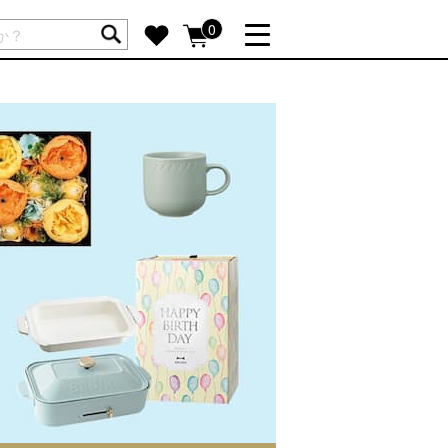
ートには商品が入っていません。
0
詳しく見る
GIFT FEATURE
re
結婚祝い
出産祝い
新築・引越し祝い
転職・送別祝い
母の日ギフト
re
おまとめ割引
more
SUPPORT