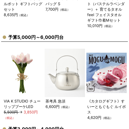
ルポット ギフトバッグ
バッグ S
ト（パステルラベンダ
セット
7,700円
ー）＋ 育てるタオル
（税込）
8,635円
feel フェイスタオル
（税込）
ギフト巾着Mセット
10,010円
（税込）
予算5,000円～6,000円台
VIA K STUDIO チュー
茶考具 急須
《カタログギフト》す
リップブーケLED
6,600円
いーともぐもぐ ルイボ
（税込）
5,500円
→
3,850円
ス
4,620円
（税込）
（税込）
予算3,000円～4,000円台