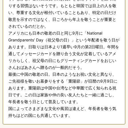
りする習慣はないそうです。もともと韓国では目上の人を敬
い、尊重する文化が根付いていることもあり、特定の日だけ
敬意を示すのではなく、日ごろから年上を敬うことが重要と
されているのだとか。
アメリカにも日本の敬老の日と同じ9月に「National
Grandparents' Day（祖父母の日）」という年配者を敬う日が
あります。日取りは日本より1週早い9月の第2日曜日。年間を
通してメッセージカードを贈り合う文化が定着しているアメ
リカらしく、祖父母の日にもグリーティングカードをおじい
さんおばあさんへ贈るのが一般的だそう。
最後に中国の敬老の日。日本のようなお祝い文化と異なり、
ご先祖様を敬いお墓参りをする「重陽節」が旧暦の9月9日に
あります。重陽節は中国や台湾など中華圏で広く知られる祝
日です。この日は家族や仲の良い友人たちと一緒に過ごし、
年長者を敬う日として普及しています。
国によってさまざまな文化や風習は違えど、年長者を敬う気
持ちはどの国にも共通しています。