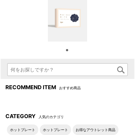
天面の丸穴を押し出すと、落
やわらかな色味で縁取ったや
ち着いた色味の冊子が現れま
さしい手触りの箱に、ゴール
す。可憐な花柄がギフトシー
ドの箔押しが輝きます。
ンに寄り添います。
ゆっくりと自分のための時間
を過ごしてほしい。そんなメ
ッセージを箱や冊子の隅々ま
で込めています。
RECOMMEND ITEM
おすすめ商品
CATEGORY
人気のカテゴリ
ホットプレート
ホットプレート
お得なアウトレット商品