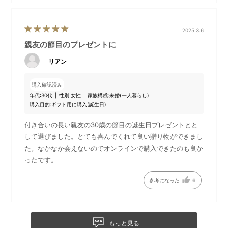
2025.3.6
親友の節目のプレゼントに
リアン
購入確認済み
年代:
30代
性別:
女性
家族構成:
未婚(一人暮らし)
購入目的:
ギフト用に購入(誕生日)
集中するのも、リラックス
例えば陶芸やフラワーレッスン、織物など、一つの物を丁寧に
付き合いの長い親友の30歳の節目の誕生日プレゼントとと
完成させるひとときもリラックスする一つの方法。頭の中が澄
して選びました。とても喜んでくれて良い贈り物ができまし
み切るような体験です。
た。なかなか会えないのでオンラインで購入できたのも良か
ったです。
参考になった
6
もっと見る