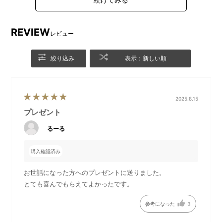
天候を気にせず、ゆったり疲れをケア
室内の体験を中心に収録しています。静かに過ごす岩盤浴やス
パ、心地良い施術を提供してくれるボディケア施設、行ってみ
REVIEW
レビュー
たかった新しいお店など選択肢が豊富です。
絞り込み
表示：新しい順
2025.8.15
プレゼント
るーる
購入確認済み
美を磨いて気分転換
お世話になった方へのプレゼントに送りました。
ネイルやアイラッシュエクステンション、メイクアップレッス
とても喜んでもらえてよかったです。
ンなどのビューティー体験も充実しています。美を磨いて、自
信と元気をもらいます。
参考になった
3