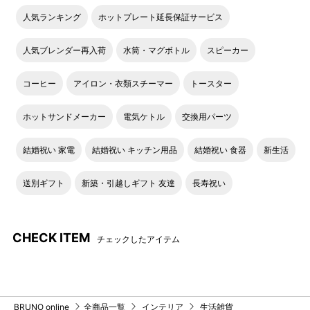
人気ランキング
ホットプレート延長保証サービス
人気ブレンダー再入荷
水筒・マグボトル
スピーカー
コーヒー
アイロン・衣類スチーマー
トースター
ホットサンドメーカー
電気ケトル
交換用パーツ
結婚祝い 家電
結婚祝い キッチン用品
結婚祝い 食器
新生活
送別ギフト
新築・引越しギフト 友達
長寿祝い
CHECK ITEM
チェックしたアイテム
BRUNO online
全商品一覧
インテリア
生活雑貨