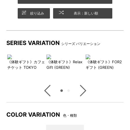
絞り込み
表示：新しい順
さまざまな地域で利用可能、自宅で楽しめる体験も
国内の幅広いエリアのコースから選べます。外に出かける体験
SERIES VARIATION
に加え、自宅で楽しめるリラックス体験も収録しています。日
シリーズ バリエーション
本各地で利用できるため、離れて暮らす方にもプレゼントでき
ます。
R2
《体験ギフト》カフェ
《体験ギフト》Relax
《体験ギフト》FOR2
《
チケット TOKYO
Gift (GREEN)
ギフト (GREEN)
ギフ
DETAIL
商品詳細
COLOR VARIATION
色・種類