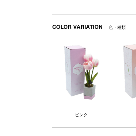
コンクリートの鉢は、よりナチュラル感を
茎の部分はワイヤーになっているので、 好
電池式なので、お好みの場所に手軽に移動
COLOR VARIATION
色・種類
【VIA K Studio(ヴィア ケー スタジオ)】
代表的なコレクションであるフラワーLED
花びらの色味やテクスチャーにこだわりな
あたたかくオレンジ色に光る灯りに癒され
DETAIL
商品詳細
ピンク