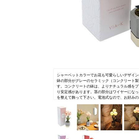
ニュース
ファッ
トラ
ファ
バッ
シャーベットカラーでお花も可愛らしいデザイン
鉢の部分がグレーのセラミック（コンクリート製
す。コンクリートの鉢は、よりナチュラル感をプ
り安定感があります。茎の部分はワイヤーになっ
を整えて飾って下さい。電池式なので、お好みの
す。昼はお部屋を彩るアートフラワーとして、夜
時間に。
【VIA K Studio(ヴィア ケー スタジオ)】
代表的なコレクションであるフラワーLEDは、
実現するために、花びらの色味やテクスチャーに
つ手作りで製作されています。あたたかくオレン
り、アートフラワーとしてお部屋に飾るのもおし