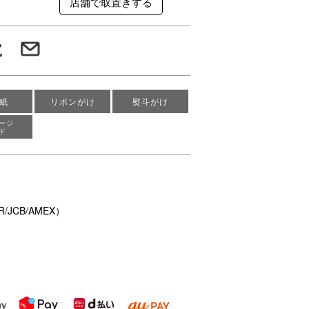
紙
リボンがけ
熨斗がけ
ージ
ド
/JCB/AMEX）