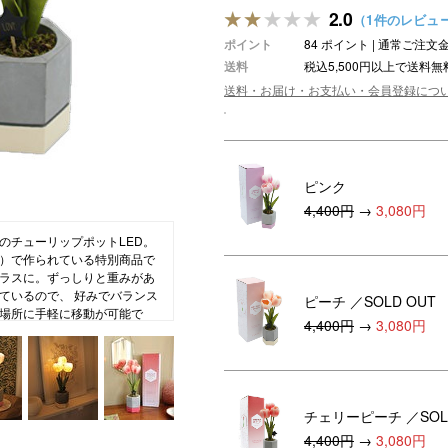
2.0
（1件のレビュ
ション・トラベル
more
ベビー・キッズアイテム
mo
ポイント
84 ポイント | 通常ご注
送料
税込5,500円以上で送料無
ベル小物
おもちゃ・トイ
送料・お届け・お支払い・会員登録につ
ッション雑貨
ファッション
グ
その他ベビー・キッズアイテム
ピンク
4,400円
→
3,080円
のチューリップポットLED。
）で作られている特別商品で
ラスに。ずっしりと重みがあ
ているので、 好みでバランス
ピーチ
／SOLD OUT
場所に手軽に移動が可能で
4,400円
→
3,080円
はムードライトとして癒しの
繊細で美しいアートフラワーを
こだわりながら、ひとつひと
チェリーピーチ
／SOL
ジ色に光る灯りに癒された
4,400円
→
3,080円
ゃれです。