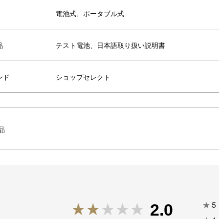
電池式、ポータブル式
TUDIO チューリップ
VIA K STUDIO ブーケ用オリ
ジナルベース
品
テスト電池、日本語取り扱い説明書
ンド
ショップセレクト
品
★
5
2.0