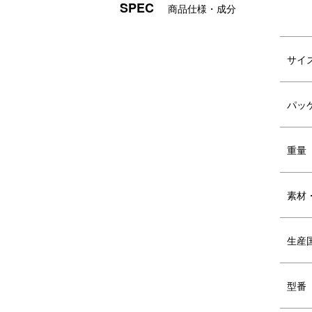
SPEC
商品仕様・成分
サイ
パッ
重量
鉢の部分がグレーのセラミック（コン
電
クリート製）で作られており、ずっし
ど
りと重みがあり安定感があります。
す
素材
生産
SERIES VARIATION
シリーズ バ
型番