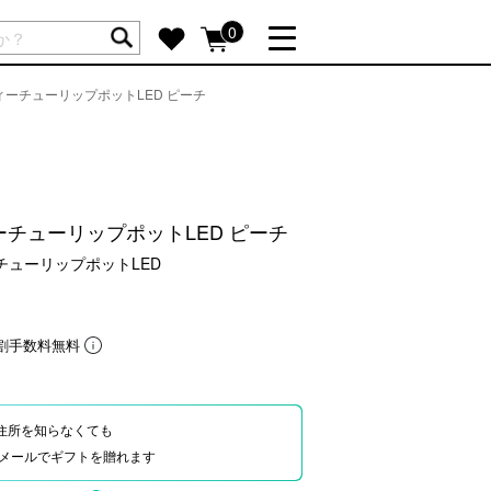
ートには商品が入っていません。
0
ューティーチューリップポットLED ピーチ
詳しく見る
GIFT FEATURE
re
結婚祝い
出産祝い
ティーチューリップポットLED ピーチ
新築・引越し祝い
チューリップポットLED
転職・送別祝い
母の日ギフト
re
おまとめ割引
割手数料無料
more
住所を知らなくても
SUPPORT
Eやメールでギフトを贈れます