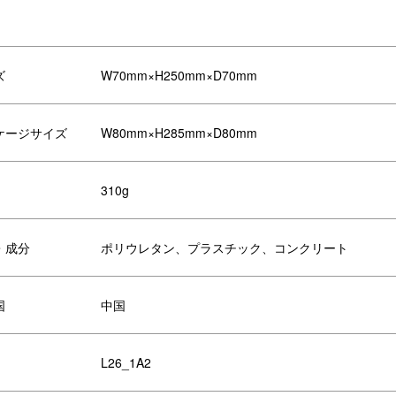
ズ
W70mm×H250mm×D70mm
ケージサイズ
W80mm×H285mm×D80mm
310g
池式でコードレスなので、玄関先な
記念日や誕生日などのプレゼント
お好みの場所に置くことが可能で
おすすめです。
。
・成分
ポリウレタン、プラスチック、コンクリート
国
中国
リエーション
L26_1A2