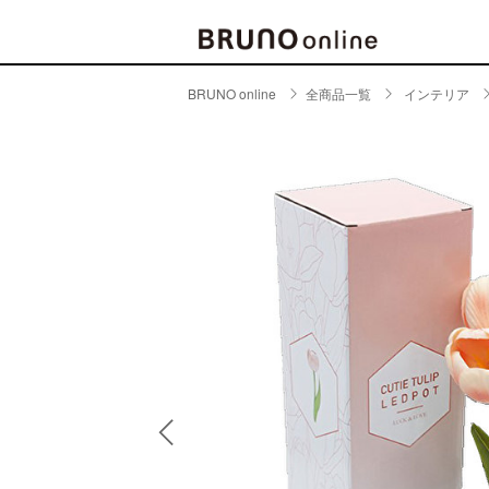
BRUNO online
全商品一覧
インテリア
BRAND
CATE
キッチ
BRUNO
キッ
MILESTO
食器
ブランド一覧
キッ
キッ
店舗一覧
ピクニ
CONTENTS
ラン
ラン
特集一覧
水筒
ランキング
その
コラム