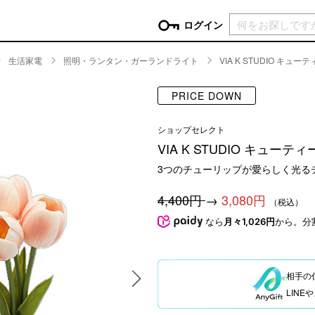
現在カ
ログイン
生活家電
照明・ランタン・ガーランドライト
VIA K STUDIO キ
GORY
PRICE DOWN
ン
more
インテリア
mo
ショップセレクト
チン家電
時計
ログイン
VIA K STUDIO キュー
生活家電
パスワードをお忘れの方はこちら＞
3つのチューリップが愛らしく光る
チンツール
家具・収納
新規会員登録
チンファブリック
ファブリック
4,400円
→
3,080円
（税込）
ックアイテム
more
ビューティー
mo
なら
月々1,026円
から。分
チボックス・弁当箱
スキンケア・フェイスケア
チバッグ・クーラートート
ヘアケア
相手の
ハンドケア
LIN
他ピクニックアイテム
ボディケア
アロマ