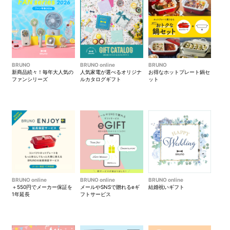
BRUNO
BRUNO online
BRUNO
新商品続々！毎年大人気の
人気家電が選べるオリジナ
お得なホットプレート鍋セ
ファンシリーズ
ルカタログギフト
ット
BRUNO online
BRUNO online
BRUNO online
＋550円でメーカー保証を
メールやSNSで贈れるeギ
結婚祝いギフト
1年延長
フトサービス