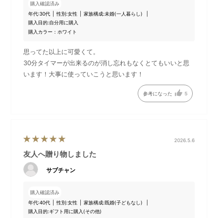
購入確認済み
年代:
30代
性別:
女性
家族構成:
未婚(一人暮らし)
購入目的:
自分用に購入
購入カラー：ホワイト
思ってた以上に可愛くて。
30分タイマーが出来るのが消し忘れもなくとてもいいと思
います！大事に使っていこうと思います！
参考になった
5
作業中もほっこり。
遠くから見守ってくれていま
す。
2026.5.6
友人へ贈り物しました
サブチャン
購入確認済み
年代:
40代
性別:
女性
家族構成:
既婚(子どもなし)
購入目的:
ギフト用に購入(その他)