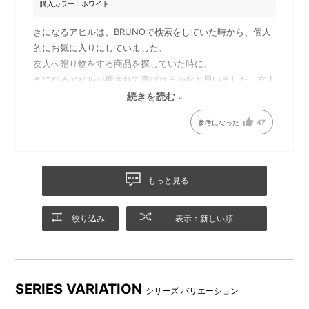
購入カラー：ホワイト
きになるアヒルは、BRUNOで検索をしていた時から、個人
的にお気に入りにしていました、
友人へ贈り物をする商品を探していた時に、
ガラス越しのアヒル。
見ているだけで肩の力が抜け
きになるアヒルが癒されて喜ばれるかなと思いました、友人
ていきます。
からも、可愛くて癒されるとありました、贈って良かったで
続きを読む
す
参考になった
47
もっと見る
絞り込み
表示：新しい順
パッケージまで可愛いデザイ
贈り物にもおすすめです。
SERIES VARIATION
ン。
シリーズ バリエーション