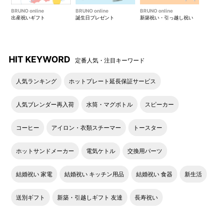
BRUNO online
BRUNO online
BRUNO online
出産祝いギフト
誕生日プレゼント
新築祝い・引っ越し祝い
HIT KEYWORD
定番人気・注目キーワード
人気ランキング
ホットプレート延長保証サービス
人気ブレンダー再入荷
水筒・マグボトル
スピーカー
コーヒー
アイロン・衣類スチーマー
トースター
ホットサンドメーカー
電気ケトル
交換用パーツ
結婚祝い 家電
結婚祝い キッチン用品
結婚祝い 食器
新生活
送別ギフト
新築・引越しギフト 友達
長寿祝い