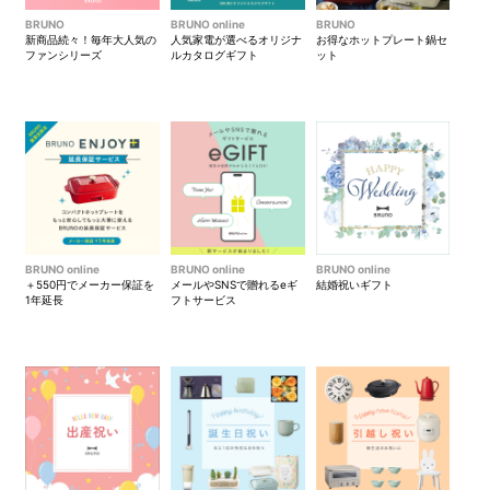
BRUNO
BRUNO online
BRUNO
新商品続々！毎年大人気の
人気家電が選べるオリジナ
お得なホットプレート鍋セ
ファンシリーズ
ルカタログギフト
ット
BRUNO online
BRUNO online
BRUNO online
＋550円でメーカー保証を
メールやSNSで贈れるeギ
結婚祝いギフト
1年延長
フトサービス