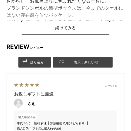
さが増し、お風呂上りに包まれたくなる一枚に。
ブランドシンボルの筒型ボックスは、今までのタオルに
はない存在感を放つパッケージ。
肌触りを感じて、自然の色を感じて、穏やかな時間に身
をまかせる。そんなライフスタイルをお手伝いします。
REVIEW
レビュー
絞り込み
表示：新しい順
2025.4.6
お返しギフトに最適
洗うたびにふっくらと育つバスタオル
さえ
時には自分へのご褒美に、時には大切な方への贈り物に選んで
欲しい、育てるタオルのボックス入りシリーズ「feel」。新しく
購入確認済み
なったパイルヘムで空気を纏うような軽さ、ふわふわな使用感
年代:
40代
性別:
女性
家族構成:
既婚(子どもあり)
購入目的:
ギフト用に購入(その他)
をより実感していただける、ワンランク上のバスタオルです。