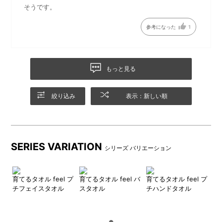
そうです。
参考になった
1
もっと見る
絞り込み
表示：新しい順
カラーは5種類
筒形BOK入り
穏やかでナチュラルな印象の
今までのタオルにはない存在
チャコール、モス、ミスト、
感を放つ筒形BOKに、タグと
SERIES VARIATION
シリーズ バリエーション
ロータス、フォグブルーから
リボン風の留めゴムが付属し
お選びいただけます。
ます。
育てるタオル feel プ
育てるタオル feel バ
育てるタオル feel プ
チフェイスタオル
スタオル
チハンドタオル