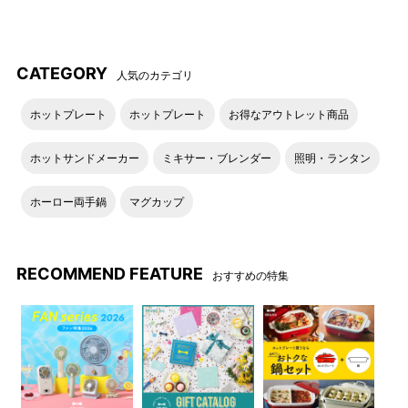
DETAIL
商品詳細
CATEGORY
人気のカテゴリ
チャコールカラーのテーマは「ふかみのある あじわい」
ホットプレート
ホットプレート
お得なアウトレット商品
ホットサンドメーカー
ミキサー・ブレンダー
照明・ランタン
モスカラーのテーマは「しずかな ただずまい」
ホーロー両手鍋
マグカップ
RECOMMEND FEATURE
おすすめの特集
ミストカラーのテーマは「きよらかな さわりここち」
ロータスカラーのテーマは「さきほこる かおり」