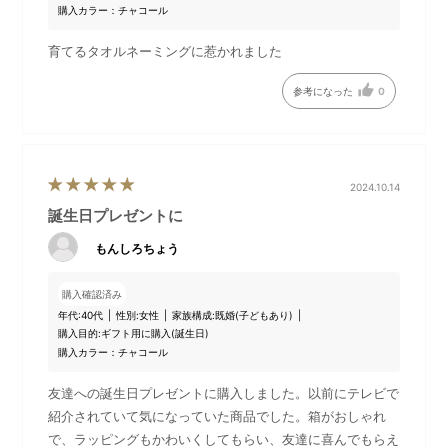
購入カラー：チャコール
育てるタオルネーミングに惹かれました
参考になった
0
2024.10.14
誕生日プレゼントに
「育てるタオル」とは？
もんしろちょう
洗って乾かすたびに、繊維はさらに空気を含み、柔らかくそし
てふっくらと変化していきます。糸の重量は最小限に抑えて設
購入確認済み
計され、驚きの軽さを実現しています。「育てるタオル」の糸
年代:
40代
性別:
女性
家族構成:
既婚(子どもあり)
購入目的:
ギフト用に購入(誕生日)
は撚り(より)がしっかり入っているので、毛羽落ちが少ないのも
購入カラー：チャコール
特徴です。
時間を重ねた分だけ、使い心地の良さが増していくのに驚かさ
友達への誕生日プレゼントに購入しました。以前にテレビで
れるはずです。
紹介されていて気になっていた商品でした。箱がおしゃれ
で、ラッピングもかわいくしてもらい、友達に喜んでもらえ