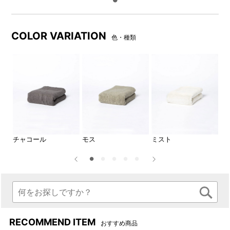
COLOR VARIATION
色・種類
自分へのご褒美やギフトにお
サイズ比較
すすめ
バスタオル
ちょっとした特別感のあるタ
・W600mm×H1200mm
オルは、時には自分へのご褒
フェイスタオル
美に、時には大切な方への贈
・W340mm×H850mm
チャコール
モス
ミスト
ロ
り物に。
プチフェイス
・W200mm×H400mm
■イメージ画像には、サイズ違いや当サイトで取り扱い
のない商品が含まれています。
RECOMMEND ITEM
おすすめ商品