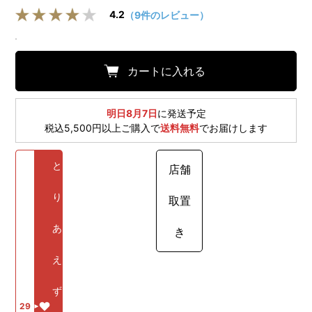
4.2
（9件のレビュー）
カートに入れる
明日8月7日
に発送予定
税込5,500円以上ご購入で
送料無料
でお届けします
と
店舗
り
取置
あ
き
え
ず
29