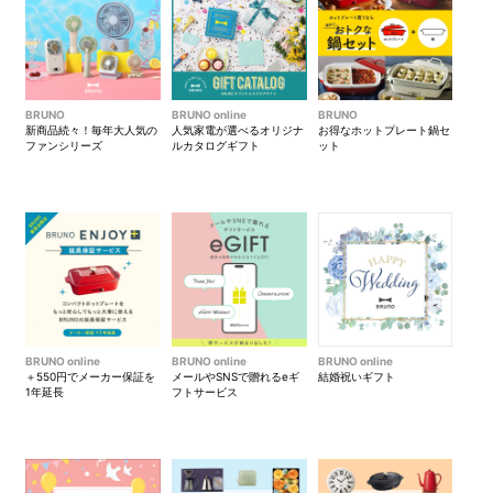
BRUNO
BRUNO online
BRUNO
新商品続々！毎年大人気の
人気家電が選べるオリジナ
お得なホットプレート鍋セ
ファンシリーズ
ルカタログギフト
ット
BRUNO online
BRUNO online
BRUNO online
＋550円でメーカー保証を
メールやSNSで贈れるeギ
結婚祝いギフト
1年延長
フトサービス