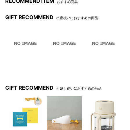
RECOMMEND ITEM
おすすめ商品
GIFT RECOMMEND
出産祝いにおすすめの商品
カバー、LEDモジュール、
上図のデザインへ順次パッケ
USB充電ケーブル、取扱説明
ージ変更を行う為、新旧パッ
書のセットです。
ケージが混在致しますがご了
承ください。（パッケージは
選べません）
GIFT RECOMMEND
引越し祝いにおすすめの商品
ミッフィー
ボリス