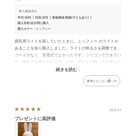
せ】
購入確認済み
MrMaria FIRST LIGHT miffy and friendsの価格につい
年代:
30代
性別:
女性
家族構成:
既婚(子どもあり)
て見直しを行い、2024年3月1日(金)よりお求めやすい
購入目的:
自分用に購入
価格に値下げいたしました。
購入カラー：ミッフィー
旧価格 ￥14,850（税込）→ 新価格 ￥12,100（税込・税
授乳用ライトを探していたときに、ミッフィー のライトが
抜￥11,000）
あることを知り購入しました。ライトの明るさを調整でき、
コードがなく、充電式でよかったです。シリコンでできてい
て、倒れても痛くないので、小さい子どもが触っても安心で
DETAIL
す。ミッフィー が可愛いので、インテリアにしても可愛い
続きを読む
商品詳細
ので、買ってよかったです。
参考になった
36
2022.8.1
プレゼントに高評価