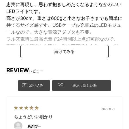
忠実に再現し、思わず抱きしめたくなるようなかわいい
LEDライトです。
高さが30cm、重さは600gと小さなお子さまでも簡単に
持てるサイズ感です。USBケーブル充電式のLEDモジュ
ールなので、大きな電源アダプタも不要。
フル充電時に最高光量で24時間以上点灯可能なので、
夜間だけの使用なら週に一度の充電でも十分。コードレ
スで家中どこにでも持ち運ぶことができます。
【Mr. Maria(ミスターマリア)】
REVIEW
レビュー
Mr. MariaはJannes HakとLennart Boskerによってオラ
ンダのアムステルダムに設立されたデザインスタジオで
絞り込み
表示：新しい順
す。
純粋で清潔、そして暖かいものを創造する事がデザイナ
ーとしての彼らの大きな役割として、
“あらゆる年齢の子供たちに愛される物”をコンセプトに
2022.8.22
物作りをしています。
ちょうどいい明かり
あきぴー
【FIRST LIGHT miffy and friends 価格改定のお知ら