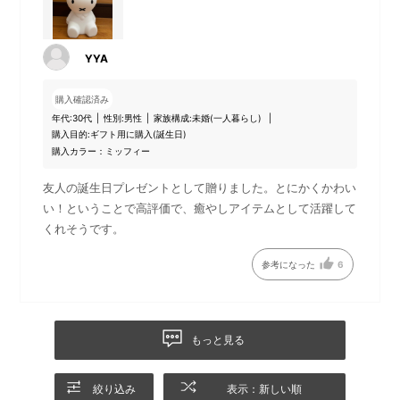
YYA
多くの人に愛されるミッフィ
思わず抱きしめたくなる、や
ーたちの温かいフォルムを忠
わらかいカバーが特長です。
購入確認済み
実に再現したライトです。
年代:
30代
性別:
男性
家族構成:
未婚(一人暮らし)
購入目的:
ギフト用に購入(誕生日)
購入カラー：ミッフィー
友人の誕生日プレゼントとして贈りました。とにかくかわい
い！ということで高評価で、癒やしアイテムとして活躍して
くれそうです。
参考になった
6
もっと見る
調光は6段階で設定できるの
フル充電しておけば、最光量
で、シーンに合わせてお使い
で24時間以上点灯。一度の充
絞り込み
表示：新しい順
いただけます。
電で長時間お使いいただけま