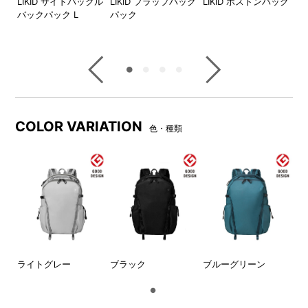
バッ
LIKID サイドバックル
LIKID フラップバック
LIKID ボストンバッグ
L
バックパック L
パック
グ
背面の止水ファスナーの開閉
メインのファスナーの先がサ
がしやすいループつき。
イドポケットの中に収納でき
るので防犯対策に◎！
小物も収納できるポケットが
あるので中で散らかりませ
ん。
COLOR VARIATION
色・種類
13インチまでのPC収納可能な
スリーブ付きです。
ライトグレー
ブラック
ブルーグリーン
背面のテープにキャリーのハ
ファスナー部分は無縫製で高