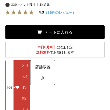
330 ポイント獲得
|
3%還元
4.3
（36件のレビュー）
カートに入れる
本日8月6日
に発送予定
送料無料
でお届けします
とり
店舗取置
あえ
き
ずお
106
気に
入り