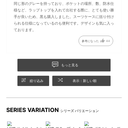
同じ形のグレーを持っており、ポケットの場所、数、防水仕
様など、ラップトップを入れて出社する際に、とても使い勝
全体サイズ
メインとは別に小物の収納に
手が良いため、黒も購入しました。スーツケースに括り付け
便利なポケット付きです。
られる仕様になっているのも便利です。デザインも気に入っ
ております。
使用頻度の高いアイテムの収
ボトルや折り畳み傘の収納に
参考になった
44
納に便利な背面のファスナー
便利な外ポケットつき。
ポケット。
もっと見る
ループ
肩に食い込みにくく、安定感
のある太めのベルトです。
絞り込み
表示：新しい順
ベルトについている丸カン
外ポケットには雨水が溜まら
は、Bluetoothイヤホンやモバ
ないよう水抜き穴を完備して
SERIES VARIATION
イルポーチなどを取り付けて
いるので、濡れた折り畳み傘
シリーズ バリエーション
アレンジが可能です。
やボトルも心配いりません。