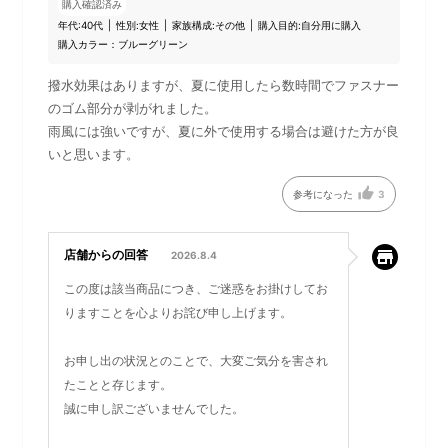
購入確認済み
Urban×Casual
年代:
40代
性別:
女性
家族構成:
その他
購入目的:
自分用に購入
旅に、街歩きに、普段の生活で。
購入カラー：ブルーグリーン
どんなシーンにも寄りそう、耐水性とデザイン性を併せ持つシ
リーズ
撥水効果はありますが、夏に使用したら数時間でファスナー
のゴム部分が剥がれました。
雨風には強いですが、夏に外で使用する場合は避けた方が良
いと思います。
参考になった
3
店舗からの回答
2026.8.4
この度は該当商品につき、ご迷惑をお掛けしてお
りますことを心よりお詫び申し上げます。
お申し出の状況とのことで、大変ご気分を害され
日常生活の突然の雨や、天気の影響を受けやすいアウトドアシ
たことと存じます。
ーンにも大活躍するLIKIDシリーズ！
誠に申し訳ございませんでした。