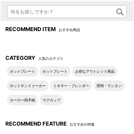
ンドルを通せるので、旅行中
周波の圧着をすることによ
の移動もスマート。
り、縫い目をなくし雨水の侵
入を防ぐ仕様に。
RECOMMEND ITEM
おすすめ商品
最小限に留めた縫製部の裏側
耐水圧25,000㎜の強撥水生地
にはシーリング加工を施すこ
を使用！
とで、バッグ内部への雨水の
侵入を防ぎます。
CATEGORY
人気のカテゴリ
ホットプレート
ホットプレート
お得なアウトレット商品
旅するように、暮らしたい。ミレストと。
ホットサンドメーカー
ミキサー・ブレンダー
照明・ランタン
はじめて訪れる街 ビジネストリップ お気に入りのカフェへの道
ホーロー両手鍋
マグカップ
のり
旅は私たちの日常の中にいつも在る。
ON も OFF も、どんな瞬間も寄り添う
RECOMMEND FEATURE
おすすめの特集
機能性と普遍的なデザインで、自分らしくいられる心地良さ
“Standard” “Relax” “Borderless”