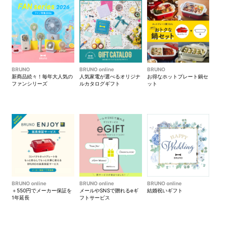
こころ躍る、旅へ出よう。
■ MILESTO公式オンラインショップ ＞＞
BRUNO
BRUNO online
BRUNO
新商品続々！毎年大人気の
人気家電が選べるオリジナ
お得なホットプレート鍋セ
ファンシリーズ
ルカタログギフト
ット
BRUNO online
BRUNO online
BRUNO online
＋550円でメーカー保証を
メールやSNSで贈れるeギ
結婚祝いギフト
1年延長
フトサービス