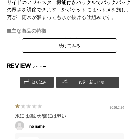
サイドのアジャスター機能付きバックルでバックパック
の厚さを調節できます。外ポケットにはハトメを施し、
万が一雨水が溜まっても水が抜ける仕組みです。
■主な商品の特徴
・耐水圧25,000㎜の強撥水生地を使用。
・大雨にも耐える！大切な荷物をしっかり守る
MILESTO史上最強シリーズ！
・13インチまでのPCも収納できるスリーブ付き。
REVIEW
レビュー
・柔らかくマットな素材感がカジュアルなコーディネー
トにも◎！
絞り込み
表示：新しい順
・止水ファスナーにより高い撥水機能を実現。
・背面にはキャリーオン用のテープ付き。
2026.7.20
水には強いが熱には弱い
DETAIL
商品詳細
no name
【LIKID(リキッド)】