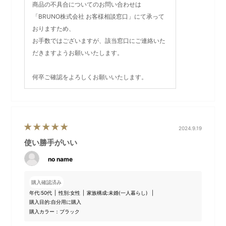
商品の不具合についてのお問い合わせは
「BRUNO株式会社 お客様相談窓口」にて承って
おりますため、
お手数ではございますが、該当窓口にご連絡いた
だきますようお願いいたします。
何卒ご確認をよろしくお願いいたします。
・無縫製のファスナー
ファスナー部分は無縫製で高周波の圧着をすることにより、縫
い目をなくし雨水の侵入を防ぐ仕様に。
2024.9.19
・縫製部のシーリング
使い勝手がいい
最小限に留めた縫製部の裏側にはシーリング加工を施すこと
で、バッグ内部への雨水の侵入を防ぎます。
no name
購入確認済み
※防水加工生地を使用しておりますが、完全防水を必要とする用
年代:
50代
性別:
女性
家族構成:
未婚(一人暮らし)
途には適しておりません。
購入目的:
自分用に購入
購入カラー：ブラック