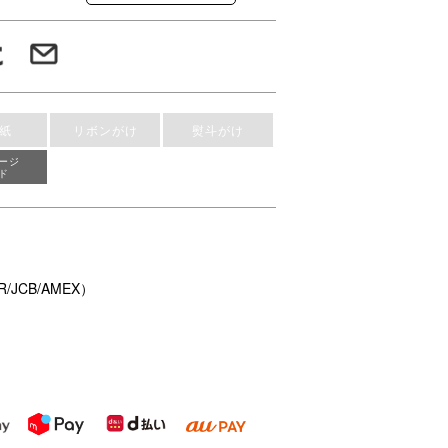
紙
リボンがけ
熨斗がけ
ージ
ド
/JCB/AMEX）