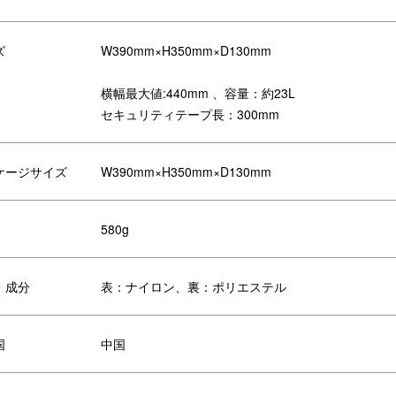
：580g

材：表／ナイロン　裏／ポリエステル

lesto

ズ
W390mm×H350mm×D130mm
レスト

erydaytravel

akt

横幅最大値:440mm 、容量：約23L
セキュリティテープ長：300mm
ravel #こころ躍る旅へ出よう #旅する
に暮らす#旅行 #japanbrand #旅行
きな人と繋がりたい #旅スタグラム #
準備 #トラベルバッグ #travelbag #
ケージサイズ
W390mm×H350mm×D130mm
ルダーバッグ #shoulderbag #撥水 
aterrepellent #撥水バッグ 
terrepellentbag #軽量 #lightweight 
量バッグ #lightweightbag #コーデュ
580g
#cordura #耐久性 #旅行コーデ #防犯 
防犯バッグ
・成分
表：ナイロン、裏：ポリエステル
国
中国