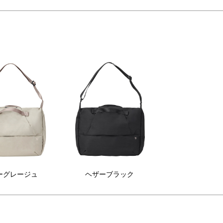
TLAKT HANDLE SHOULDER BAG 
ね備えたショルダーバッグ。
撥水性のTeflon®加工を施した
チノート PC、ケース装着したタブレットもすっきり収納可能で、手持ち
ORDURA®ナイロンを採用し、軽量か
強度を併せ持つシリーズ「STLAKT」
ァスナータイプの隠しポケットを効率的に配置し、荷物をスマートに整
ショルダーバッグ。

付き）は取り外し可能。ウォレットやスマートフォンに取り付けること
ザーグレージュ、ヘザーネイビー、ヘ
ダーバッグです。
ーブラックの3色展開。

先から日常まで、安心と使いやすさを
ね備えたショルダーバッグ。

4書類や、PCケースに入れた13インチ
ートPC、ケース装着したタブレットも
る大人達へ」
っきり収納可能で、手持ちもできる仕
クなトラベルライン「STLAKT(ストラクト)」


ッグの外側には、すぐに取り出せるオ
プンタイプと、貴重品を守るファスナ
タイプの隠しポケットを効率的に配置
、荷物をスマートに整理できます。

安心」と「機能」を一緒に持ち歩ける
ョルダーバッグです。

ーグレージュ
ヘザーブラック
TLAKT

ンドルショルダーバッグ L

ズ：W390(最大値 
0)mm×H350mm×D130mm

リティストラップ（カラビナ付き）
：約23L
