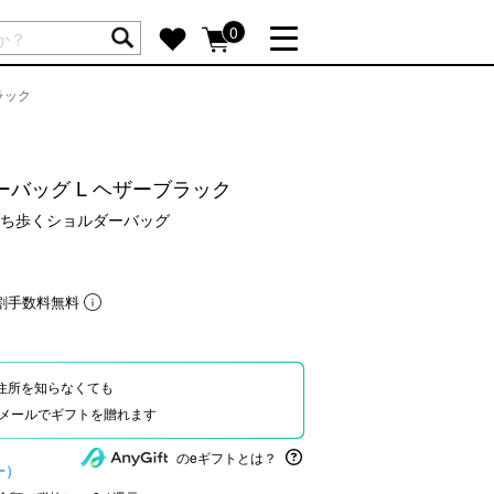
ートには商品が入っていません。
0
ラック
詳しく見る
GIFT FEATURE
re
結婚祝い
ダーバッグ L ヘザーブラック
出産祝い
持ち歩くショルダーバッグ
新築・引越し祝い
転職・送別祝い
割手数料無料
母の日ギフト
re
おまとめ割引
more
住所を知らなくても
Eやメールでギフトを贈れます
SUPPORT
のeギフトとは？
ー）