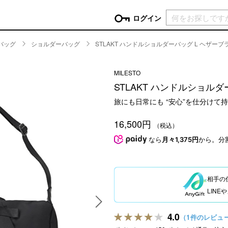
現在カ
ログイン
バッグ
ショルダーバッグ
STLAKT ハンドルショルダーバッグ L ヘザーブ
GORY
MILESTO
ン
more
インテリア
mo
STLAKT ハンドルショル
チン家電
時計
旅にも日常にも “安心”を仕分けて
ログイン
生活家電
パスワードをお忘れの方はこちら＞
16,500円
チンツール
家具・収納
（税込）
新規会員登録
チンファブリック
ファブリック
なら
月々1,375円
から。分
ックアイテム
more
ビューティー
mo
チボックス・弁当箱
スキンケア・フェイスケア
相手の
チバッグ・クーラートート
ヘアケア
LIN
ハンドケア
他ピクニックアイテム
ボディケア
4.0
（1件のレビュ
アロマ