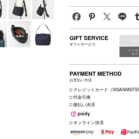
なトラベルライン
GIFT SERVICE
包装
ギフトサービス
メッセ
カー
PAYMENT METHOD
お支払い方法
□ クレジットカード（VISA/MASTER
□ 代金引換
□ 後払い決済
□ オンライン決済