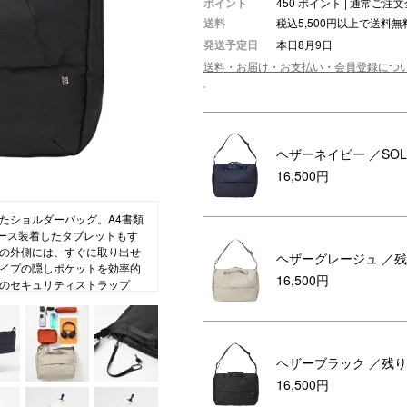
ポイント
450 ポイント | 通常ご
送料
税込5,500円以上で送料無
ション・トラベル
more
ベビー・キッズアイテム
mo
発送予定日
本日8月9日
ベル小物
おもちゃ・トイ
送料・お届け・お支払い・会員登録につ
ッション雑貨
ファッション
グ
その他ベビー・キッズアイテム
ヘザーネイビー
／SOL
16,500円
たショルダーバッグ。A4書類
、ケース装着したタブレットもす
の外側には、すぐに取り出せ
ヘザーグレージュ
／残
イプの隠しポケットを効率的
16,500円
のセキュリティストラップ
スマートフォンに取り付ける
」と「機能」を一緒に持ち歩
ヘザーブラック
／残り
16,500円
達へ」