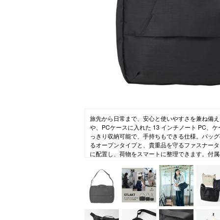
ニュース
ファッ
トラ
ファ
バッ
旅先から日常まで、安心と使いやすさを兼ね備え
や、PCケースに入れた 13 インチノート PC
っきり収納可能で、手持ちもできる仕様。バッグ
るオープンタイプと、貴重品を守るファスナータ
に配置し、荷物をスマートに整理できます。付属
（カラビナ付き）は取り外し可能。ウォレットや
ことで、盗難や紛失の防止に貢献します。「安心
けるショルダーバッグです。
[STLAKT]
大人×RELAX
「仕事も遊びも自分らしく、心にゆとりある大人