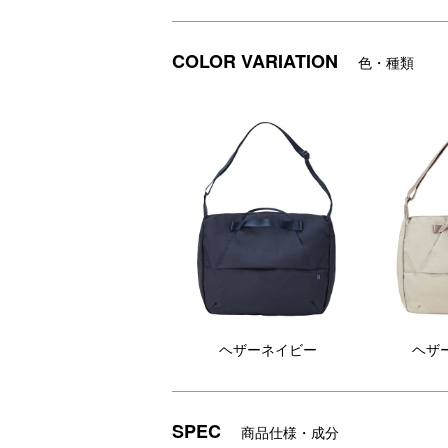
【RECOMMEND】

～S
～STLAKT NEW SHOULDER BAGS～

L～

旅先から日常まで、安心と使いやすさを兼
高撥水性のTeflon®加工を施した
高
COLOR VARIATION
色・種類
A4書類や、PCケースに入れた 13 イン
CORDURA®ナイロンを採用し、軽量か
C
つ強度を併せ持つシリーズ「STLAKT」
つ
出せるオープンタイプと、貴重品を守るフ
の新型ショルダーバッグ。

の
付属のセキュリティストラップ（カラビナ
ヘザーグレージュ、ヘザーネイビー、ヘ
ヘ
心」と「機能」を一緒に持ち歩けるショル
ザーブラックの3色展開。

ザ
付属のセキュリティストラップをバッグ
旅
[STLAKT]
本体や貴重品に取り付けられるなど、防
兼
犯性を意識した構造になっています。

A
大人×RELAX
マルチセキュリティショルダーバッグは
ノ
「仕事も遊びも自分らしく、心にゆとりあ
内装のウォレットを取り外して、独立し
す
大人がリラックスして使える、上質でベーシッ
たポーチとしても使用可能。スキミング
様。
防止生地を使用したポケットを搭載。

バ
ー
ショルダーバッグの外側には多機能な隠
ー
しポケットを配置しています。

し
旅の「安心」を、日常にも採用したショ
「
ルダーバッグです。

シ
ヘザーネイビー
ヘザ
■STLAKT

■S
DETAIL
商品詳細
●マルチセキュリティショルダーバッグ

ハ
サイズ：W240mm×H160mm×D80mm

サイ
重量：320g

44
SPEC
商品仕様・成分
●盗難や紛失の防止に役立つ付属のセキュ
素材：表／ナイロン　裏／ポリエステル

容量