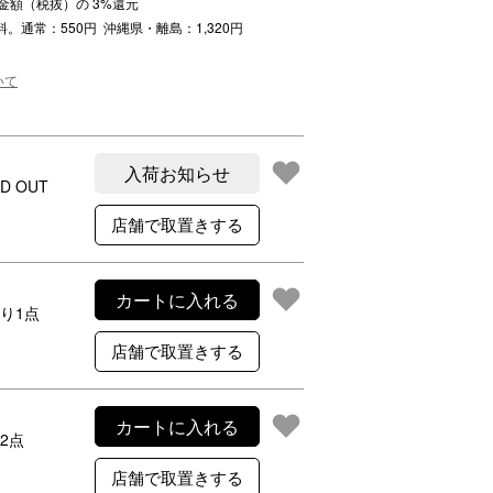
注文金額（税抜）の
3
%還元
ご利用案内
料。通常：550円 沖縄県・離島：1,320円
re
ギフトサービス
よくある質問
いて
お問い合わせ
入荷お知らせ
D OUT
カートに入れる
り1点
カートに入れる
2点