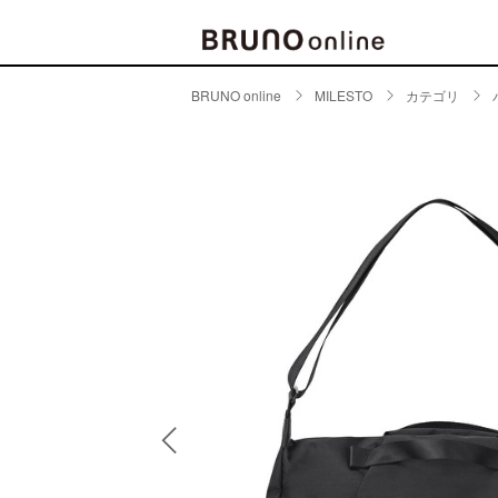
BRUNO online
MILESTO
カテゴリ
BRAND
CATE
キッチ
BRUNO
キッ
MILESTO
食器
ブランド一覧
キッ
キッ
店舗一覧
ピクニ
CONTENTS
ラン
ラン
特集一覧
水筒
ランキング
その
コラム