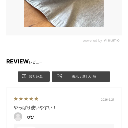
【ご案内】製品パッケージがシンプルでエコなデザイン
に一新！
powered by
2023年8月ロットより、パッケージを既存のカラーパッケージから、シン
プルでエコなデザインに一新いたします。
環境へ配慮し、リサイクルに適した段ボール素材を使用したパッケージに
変更となります。
REVIEW
レビュー
※在庫状況に応じて順次変更となり、ご注文時のパッケージ仕様の確認お
よび指定、旧パッケージのお取り置きなどは承っておりません。
絞り込み
表示：新しい順
※商品ページでは一部、新旧両方のパッケージの写真が混在している場合
がございます。何卒ご了承くださいませ。
※切替期間中のご注文に関する詳細は
こちら
をご確認ください。
【ご案内】お届け時のノブの取り付け位置について
2026.6.21
お届け時には、梱包の都合上、ノブ(取っ手)がフタの裏
やっぱり使いやすい！
側に逆向きに取りつけてあります。予めご了承くださ
ぴぴ
い。