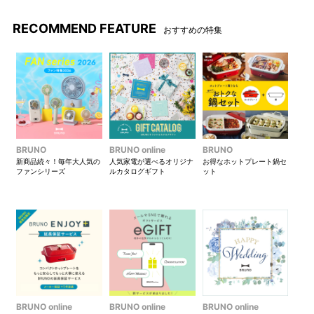
OPTION PARTS
RECOMMEND FEATURE
おすすめの特集
別売オプションの豊富さはBRUNO コンパクトホットプレート
の魅力のひとつ。
好みのオプションを選べば、活用の幅がさらに広がります！
BRUNO
BRUNO online
BRUNO
新商品続々！毎年大人気の
人気家電が選べるオリジナ
お得なホットプレート鍋セ
ファンシリーズ
ルカタログギフト
ット
オプションコンプリートセット
9,130yen
税込
（8,300yen
税抜
）
コンパクトホットプレートをさらに愉しく！大人気のオ
プションプレート3点を以下のページよりセットでご購入
いただくと、直営店限定の特典をプレゼントいたしま
す。
BRUNO online
BRUNO online
BRUNO online