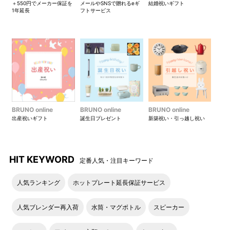
＋550円でメーカー保証を
メールやSNSで贈れるeギ
結婚祝いギフト
1年延長
フトサービス
▶オプションパーツを詳しく見る
for GIFT
贈り物としてご好評をいただいているBRUNO コンパクトホッ
トプレート。
ギフト向けの当サイト限定サービスや特別セットをご紹介いた
BRUNO online
BRUNO online
BRUNO online
します。
出産祝いギフト
誕生日プレゼント
新築祝い・引っ越し祝い
HIT KEYWORD
定番人気・注目キーワード
ノブ刻印サービス
人気ランキング
ホットプレート延長保証サービス
1,100yen
税込
（1,000yen
税抜
）
大切な方のイニシャルやアニバーサリーデーをノブに刻
人気ブレンダー再入荷
水筒・マグボトル
スピーカー
んで、世界に一つだけのコンパクトホットプレートを贈
ることができる当サイト限定サービスです。