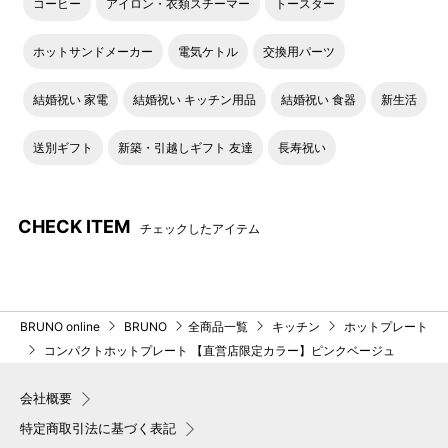
コーヒー
アイロン・衣類スチーマー
トースター
ホットサンドメーカー
電気ケトル
交換用パーツ
結婚祝い 家電
結婚祝い キッチン用品
結婚祝い 食器
新生活
メッセージギフトセット
送別ギフト
新築・引越しギフト 友達
長寿祝い
14,630yen
税込
（13,300yen
税抜
）～
コンパクトホットプレートとオプションプレート人気
No.1のセラミックコート鍋を限定デザインのスリーブで
CHECK ITEM
チェックしたアイテム
包んだ、ギフトにぴったりの当店限定セットもご用意し
ております。
BRUNO online
BRUNO
全商品一覧
キッチン
ホットプレート
▶ギフトセット＆サービスを詳しく見る
コンパクトホットプレート 【直営店限定カラー】ピンクベージュ
※ お持ち歩き用の手提げ袋は有料（66円 税込）でご用意しております。
「BRUNO 手提げ袋L」はこちら
会社概要
特定商取引法に基づく表記