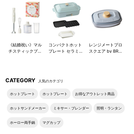
最大250℃
火力は保温～250℃まで無段階調整ができ、本格的なレシピも
無段階温度調節
作れる満足の火力。
小さいボディで、お肉もジューシーに焼き上げます！
《結婚祝い》マル
コンパクトホット
レンジメートプロ
チスティックブレ
プレート セラミッ
スクエア by BRU
引っかかっても安心
温度の上がり過ぎを
プレートも小物も
全
の
マグネット式コン
防ぐ
サーモスタット
部重ねてスッキリ収
ンダー2 ギフトセ
クコート鍋セット
NO
セント
付き
納！
ット
コンセントはマグネット式
自動で設定温度を維持する
使用後は本体の中に全てを
CATEGORY
なので、調理中に万が一引
サーモスタットが付いてい
重ねることができるので、
人気のカテゴリ
っかかっても簡単に外れ安
ます。
すっきり収納できます。
心です。
ホットプレート
ホットプレート
お得なアウトレット商品
ホットサンドメーカー
ミキサー・ブレンダー
照明・ランタン
▶ サイズ違い「BRUNO ホットプレート グランデサイズ」との
比較や
オプションパーツのご案内はこちら
ホーロー両手鍋
マグカップ