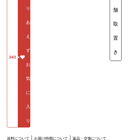
り
舗
あ
取
え
置
ず
き
342
お
気
に
入
り
送料について
お届け時期について
返品・交換について