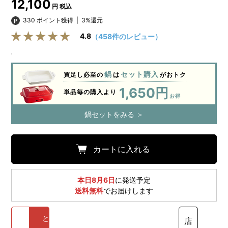
12,100
円 税込
330 ポイント獲得
|
3%還元
4.8
（458件のレビュー）
鍋
セット購入
買足し必至の
は
がおトク
1,650円
単品毎の購入より
お得
鍋セットをみる ＞
カートに入れる
本日8月6日
に発送予定
送料無料
でお届けします
と
店