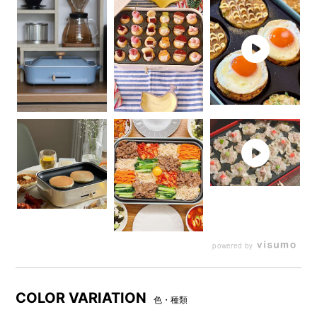
ホーロー鍋をイメージしたあたたかみのあるデザインで、イン
テリアや調理シーンにもぴったり。
プレート、本体、フタの一体感を重視し、パッと見でホットプ
レートには見えない高級感を追及しました。テーブルの上に料
理をそのまま出しても、盛り上がること間違いなしです。
A4スペース
にすっきり置けるから
powered by
パーティーも、毎日のご飯も・・・
2～3人用
にちょうどいい！
COLOR VARIATION
色・種類
今までのホットプレートは、大きすぎて場所を取ったり、小さ