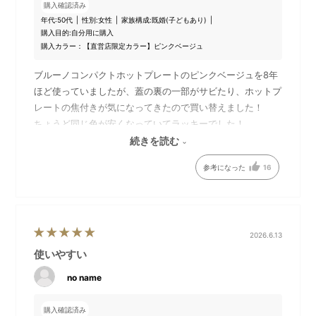
ネジをはずし、外側に取りつけ直してからご使用くださ
購入確認済み
い。
年代:
50代
性別:
女性
家族構成:
既婚(子どもあり)
購入目的:
自分用に購入
購入カラー：【直営店限定カラー】ピンクベージュ
ブルーノコンパクトホットプレートのピンクベージュを8年
ほど使っていましたが、蓋の裏の一部がサビたり、ホットプ
レートの焦付きが気になってきたので買い替えました！
ちょうど同じ色が安くなっていてラッキーでした！
届くのも早くてびっくり！
続きを読む
さっそく餃子を焼きましたが、やっぱり卓上で焼きながら
参考になった
16
熱々を食べれていいですね。
グランデも持っていて、料理によって使い分けていますが、
このサイズが手軽に使えてお手入れも楽で使用頻度が高いで
す。
2026.6.13
セラミック鍋となみなみのプレートも持っていて、
お鍋や焼き肉、瓦そばやパエリア、ビビンバ、オープンオム
使いやすい
DETAIL
商品詳細
ライスもよくします！たこ焼きのプレートではアヒージョが
no name
おすすめです。
見た目の可愛さでテンションあがるし、周りにも勧めていま
購入確認済み
＊
累計販売台数
350万台突破！