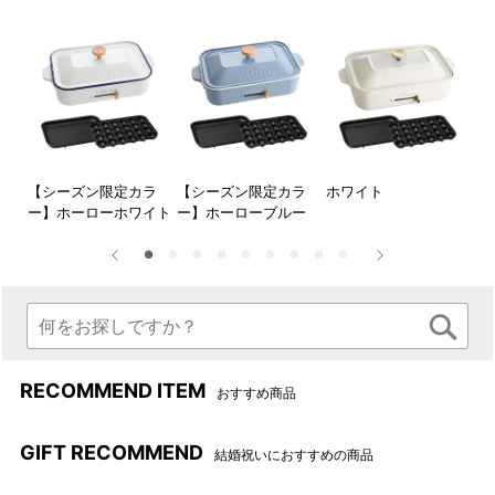
すぎて作れる量が少なかったり…。
そんな不満を解消してくれる、2～3人用のちょうどいいサイズ
感。食卓を占領しないから、1人暮らしでも、家族の食事に
も、毎日使える「新しい」ホットプレートの形です。
しまいやすさ◎、使いやすさ◎！
フ
【シーズン限定カラ
【シーズン限定カラ
ホワイト
レ
取側
ー】ホーローホワイト
ー】ホーローブルー
お選
フト
フッ素樹脂コートの平面プレートとたこ焼きプレートで【焼
営店
く】はもちろん、フタを使って【蒸す】もおしゃれにこなしま
）
す。
2枚のプレートを使い分けて、前菜からデザートまで幅広いレ
シピの出来立てをその場でシェアしましょう！
RECOMMEND ITEM
おすすめ商品
▶活用レシピ一覧を見る
GIFT RECOMMEND
結婚祝いにおすすめの商品