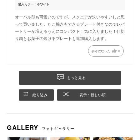
す(^ ^)
購入カラー：ホワイト
オーバル型も可愛いのですが、スクエアが洗いやすいしと思
って買いました。たこ焼きもできるプレート付きなのでレパ
ートリーが増えるうえにコンパクト！気に入りました！仕切
り鍋とお菓子の焼けるプレートも追加購入します。
参考になった
8
＊ 累計販売台数は2024年6月30日時点
もっと見る
絞り込み
表示：新しい順
Play: Keynote (Google I/O ’18
GALLERY
フォトギャラリー