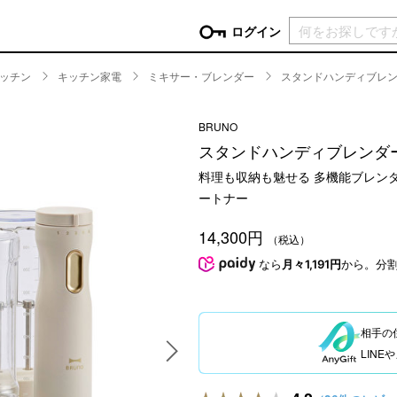
現在カ
ログイン
ッチン
キッチン家電
ミキサー・ブレンダー
スタンドハンディブレン
GORY
BRUNO
ン
more
インテリア
mo
スタンドハンディブレンダ
チン家電
時計
料理も収納も魅せる 多機能ブレン
ログイン
生活家電
ートナー
パスワードをお忘れの方はこちら＞
チンツール
家具・収納
新規会員登録
14,300円
チンファブリック
ファブリック
（税込）
なら
月々1,191円
から。分
ックアイテム
more
ビューティー
mo
チボックス・弁当箱
スキンケア・フェイスケア
チバッグ・クーラートート
ヘアケア
相手の
ハンドケア
LIN
他ピクニックアイテム
ボディケア
アロマ