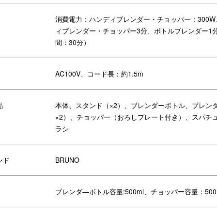
消費電力：ハンディブレンダー・チョッパー：300
ズ等の調理に。
ィブレンダー・チョッパー3分、ボトルブレンダー1
れてご使用いただけます。付属のホイッパーケースも使用可能。
間：30分）
AC100V、コード長：約1.5m
します。毎朝のスムージーやジュースづくりに◎！
品
本体、スタンド（×2）、ブレンダーボトル、ブレン
×2）、チョッパー（おろしプレート付き）、スパチ
ラシ
食材を細かく・むらなくカットして、面倒な下ごしらえも時短に。
ンド
BRUNO
さい)を砕くこともでき、クラッシュアイスも作れます。
ブレンダ―ボトル容量:500ml、チョッパー容量：500