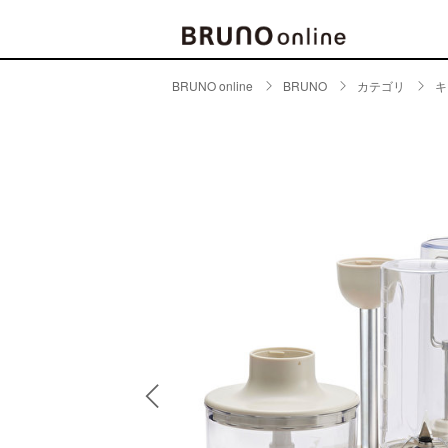
BRUNO online
BRUNO
カテゴリ
キ
BRAND
CATE
キッチ
BRUNO
キッ
MILESTO
食器
ブランド一覧
キッ
キッ
店舗一覧
ピクニ
CONTENTS
ラン
ラン
特集一覧
水筒
ランキング
その
コラム