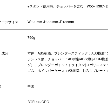
※スタンド使用時、チョッパーを含む、W55×H387×
ケージサイズ
W320mm×H222mm×D185mm
790g
、ホイッパーケース・スパチュラ・クリーニングブラシが付属します。
・成分
本体：ABS樹脂、ブレンダースティック：ABS樹脂/ 
テンレス鋼、チョッパー：AS樹脂/ABS樹脂/POM
トルブレンダー
チョッパー
グ）、ブレンダーボトル：トライタン(コポリエステル樹
ゴム、ホイッパーケース：AS樹脂、おろしプレート：
イッパーケース
スパチュラ
国
中国
BOE096-GRG