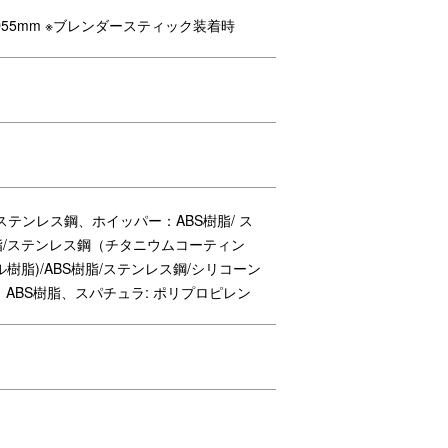
D55mm ※ブレンダースティック装着時
ステンレス鋼、ホイッパー：ABS樹脂/ ス
樹脂/ステンレス鋼（チタニウムコーティン
ホイッパー
脂)/ABS樹脂/ステンレス鋼/シリコーン
ABS樹脂、スパチュラ: ポリプロピレン
クリーニングブラシ