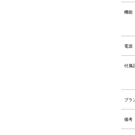
ハンディブレンダー
機能
ポタージュや離乳食、ディップやマヨネー
ボウルなど、深さのある容器の中に直接入
電源
ボトルブレンダー
ボトルと本体をスタンドに取り付けて使用
付属
チョッパー
野菜のみじん切りもあっという間に完了！
ブラ
氷(※家庭の製氷皿で作った氷をご使用くだ
備考
おろしプレート