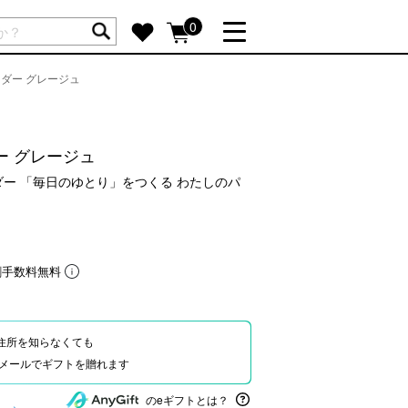
ートには商品が入っていません。
0
ダー グレージュ
詳しく見る
GIFT FEATURE
re
結婚祝い
ー グレージュ
出産祝い
ダー 「毎日のゆとり」をつくる わたしのパ
新築・引越し祝い
転職・送別祝い
母の日ギフト
割手数料無料
re
おまとめ割引
more
住所を知らなくても
Eやメールでギフトを贈れます
SUPPORT
のeギフトとは？