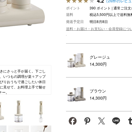
4.2
（26件のレビ
ポイント
390 ポイント | 通常ご
ション・トラベル
more
ベビー・キッズアイテム
mo
送料
税込5,500円以上で送料無
ベル小物
おもちゃ・トイ
発送予定日
明日8月8日
送料・お届け・お支払い・会員登録につ
ッション雑貨
ファッション
グ
その他ベビー・キッズアイテム
グレージュ
14,300円
きにさっと手が届く。下ごし
、いつもの調理が楽々アップ
びりおうちで過ごしたい休日
に見せて、お料理上手で魅せ
ブラウン
ナー。
14,300円