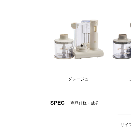
グレージュ
SPEC
商品仕様・成分
目の届く場所に置きっぱなしできて、使い
下ごしらえや料理の仕上げも、離乳食も本
忙しい朝も、仕事帰りの夕飯も、のんびり
サイ
収納上手に見せて、お料理上手で魅せる。“