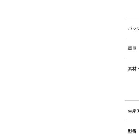
パッ
DETAIL
商品詳細
●付属品
重量
5通りの使い方ができるアタッチメントに
素材
ブレンダースティック
ボ
おろしプレート
ホ
生産
●主な機能
型番