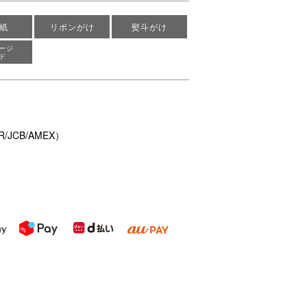
紙
リボンがけ
熨斗がけ
ージ
ド
/JCB/AMEX）