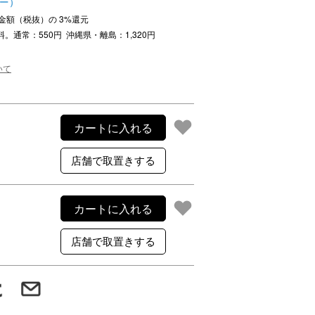
ュー）
ご利用案内
注文金額（税抜）の
3
%還元
re
ギフトサービス
料。通常：550円 沖縄県・離島：1,320円
よくある質問
いて
お問い合わせ
カートに入れる
カートに入れる