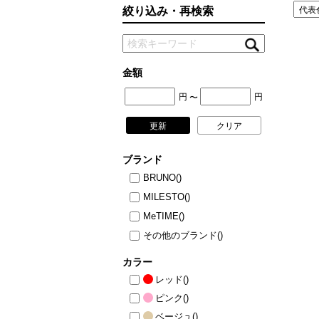
絞り込み・再検索
ニュース
ファッ
トラ
ファ
金額
バッ
円
円
〜
更新
クリア
ブランド
BRUNO
()
MILESTO
()
MeTIME
()
その他のブランド
()
カラー
レッド
()
ピンク
()
ベージュ
()