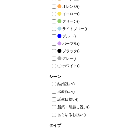
オレンジ
()
イエロー
()
グリーン
()
ライトブルー
()
ブルー
()
パープル
()
ブラック
()
グレー
()
ホワイト
()
シーン
結婚祝い
()
出産祝い
()
誕生日祝い
()
新築・引越し祝い
()
あらゆるお祝い
()
タイプ