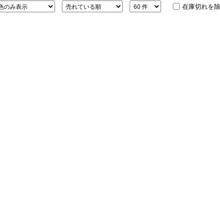
在庫切れを
ション・トラベル
more
ベビー・キッズアイテム
mo
ベル小物
おもちゃ・トイ
ッション雑貨
ファッション
グ
その他ベビー・キッズアイテム