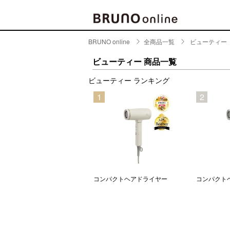
BRUNO online
全商品一覧
ビューティー
BRAND
CATE
ビューティー 商品一覧
キッチ
ビューティー ランキング
BRUNO
5
1
2
キッ
MILESTO
食器
ブランド一覧
キッ
キッ
店舗一覧
ピクニ
CONTENTS
ラン
ルーノ ザセラム
コンパクトヘアドライヤー
コンパクト
ラン
特集一覧
水筒
ランキング
その
コラム