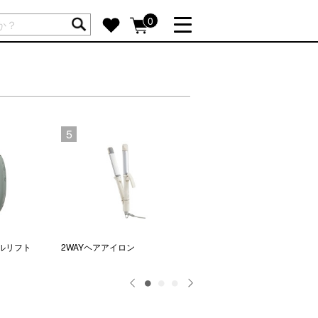
ートには商品が入っていません。
0
詳しく見る
GIFT FEATURE
re
結婚祝い
出産祝い
5
6
新築・引越し祝い
転職・送別祝い
母の日ギフト
re
おまとめ割引
more
ルリフト
2WAYヘアアイロン
2WAYヘアアイロン
SUPPORT