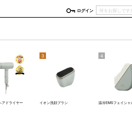
現在カ
ログイン
GORY
ン
more
インテリア
mo
3
4
チン家電
時計
ログイン
生活家電
パスワードをお忘れの方はこちら＞
チンツール
家具・収納
新規会員登録
チンファブリック
ファブリック
ックアイテム
more
ビューティー
mo
チボックス・弁当箱
スキンケア・フェイスケア
ヘアドライヤー
イオン洗顔ブラシ
温冷EMSフェイシャ
チバッグ・クーラートート
ヘアケア
ハンドケア
他ピクニックアイテム
ボディケア
アロマ