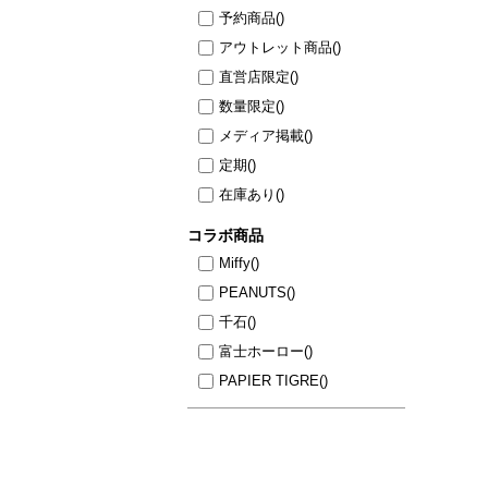
予約商品
()
アウトレット商品
()
直営店限定
()
数量限定
()
メディア掲載
()
定期
()
在庫あり
()
コラボ商品
Miffy
()
PEANUTS
()
千石
()
富士ホーロー
()
PAPIER TIGRE
()