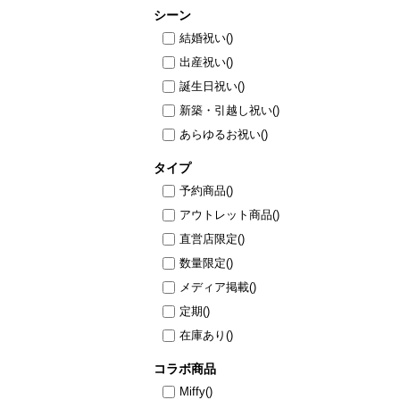
シーン
結婚祝い
()
出産祝い
()
誕生日祝い
()
新築・引越し祝い
()
あらゆるお祝い
()
タイプ
予約商品
()
アウトレット商品
()
直営店限定
()
数量限定
()
メディア掲載
()
定期
()
在庫あり
()
コラボ商品
Miffy
()