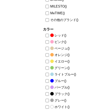
MILESTO
()
MeTIME
()
その他のブランド
()
カラー
レッド
()
ピンク
()
ベージュ
()
オレンジ
()
イエロー
()
グリーン
()
ライトブルー
()
ブルー
()
パープル
()
ブラック
()
グレー
()
ホワイト
()