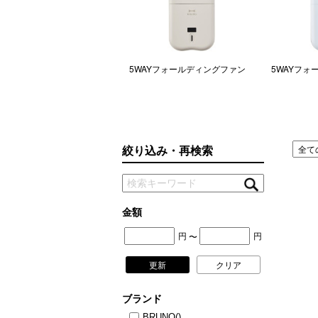
コラム
ニュース
ファッ
rshall ワイヤレスイヤフォン
5WAYフォールディングファン
5WAYフォ
トラ
nor4
ファ
バッ
絞り込み・再検索
金額
円
円
〜
更新
クリア
ブランド
BRUNO
()