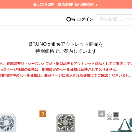
最大73％OFF！SUMMER SALE開催中
現在カ
ログイン
GORY
BRUNO onlineアウトレット商品を
特別価格でご案内しています
ン
more
インテリア
mo
から、在庫調整品・シーズンオフ品・旧型品等をアウトレット商品としてご案内して
チン家電
時計
ログイン
※当ページ掲載の価格は、期間限定のセール価格は反映されておりません。
生活家電
実施期間中のセール価格は、商品ページに表示される価格にてご確認くださいませ
パスワードをお忘れの方はこちら＞
チンツール
家具・収納
新規会員登録
チンファブリック
ファブリック
ックアイテム
more
ビューティー
mo
チボックス・弁当箱
スキンケア・フェイスケア
3
4
チバッグ・クーラートート
ヘアケア
ハンドケア
他ピクニックアイテム
ボディケア