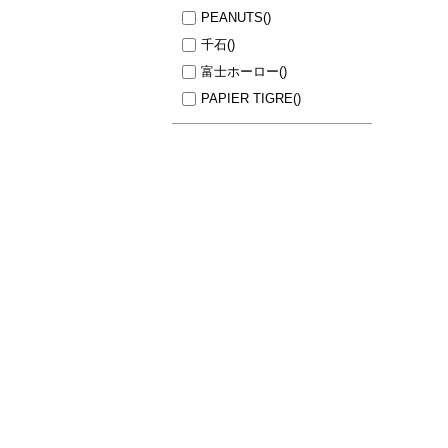
PEANUTS
()
千石
()
富士ホーロー
()
PAPIER TIGRE
()