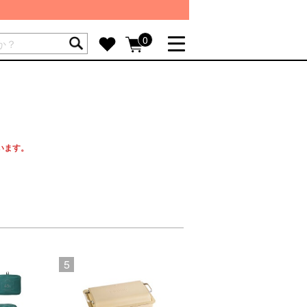
ートには商品が入っていません。
0
詳しく見る
GIFT FEATURE
re
結婚祝い
出産祝い
います。
新築・引越し祝い
。
転職・送別祝い
母の日ギフト
re
おまとめ割引
5
6
more