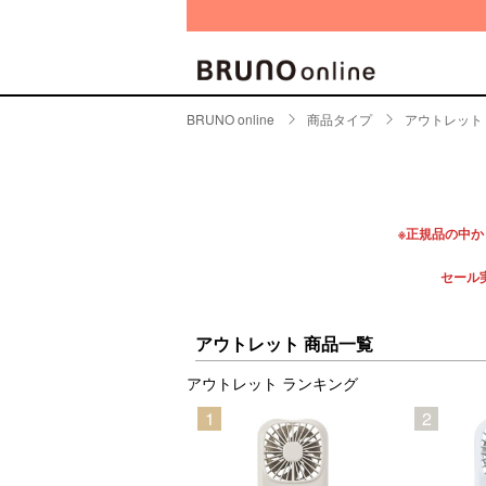
BRUNO online
商品タイプ
アウトレット
BRAND
CATE
キッチ
BRUNO
※正規品の中
キッ
MILESTO
食器
セール
ブランド一覧
キッ
キッ
店舗一覧
アウトレット 商品一覧
ピクニ
アウトレット ランキング
CONTENTS
ラン
5
1
2
ラン
特集一覧
水筒
ランキング
その