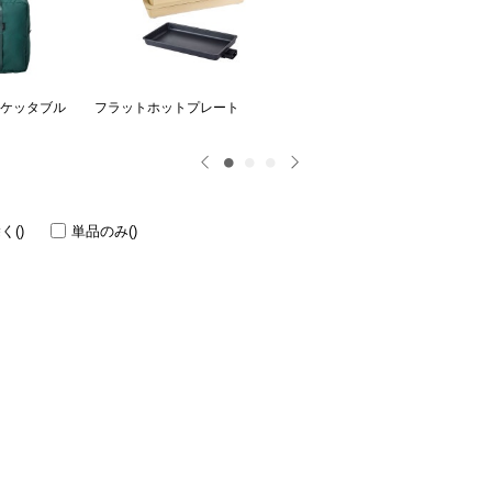
SUPPORT
ご利用案内
re
ギフトサービス
Y ポケッタブル
フラットホットプレート
MILESTO UTILITY 圧縮パッ
グオーガナイザー
よくある質問
お問い合わせ
除く
()
単品のみ
()