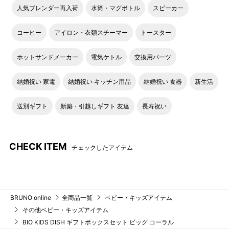
人気ブレンダー再入荷
水筒・マグボトル
スピーカー
コーヒー
アイロン・衣類スチーマー
トースター
ホットサンドメーカー
電気ケトル
交換用パーツ
結婚祝い 家電
結婚祝い キッチン用品
結婚祝い 食器
新生活
送別ギフト
新築・引越しギフト 友達
長寿祝い
CHECK ITEM
チェックしたアイテム
BRUNO online
全商品一覧
ベビー・キッズアイテム
その他ベビー・キッズアイテム
BIO KIDS DISH ギフトボックスセット ビッグ コーラル