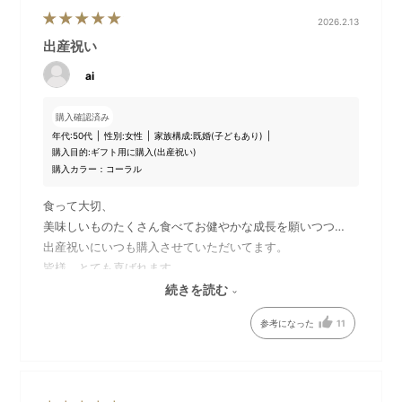
2026.2.13
出産祝い
ai
購入確認済み
年代:
50代
性別:
女性
家族構成:
既婚(子どもあり)
購入目的:
ギフト用に購入(出産祝い)
購入カラー：コーラル
食って大切、
美味しいものたくさん食べてお健やかな成長を願いつつ…
両手で掴める持ち手で、こぼ
パッケージ
出産祝いにいつも購入させていただいてます。
しにくいデザインです。
皆様、とても喜ばれます。
結婚祝いにBRUNOのブレンダー
続きを読む
出産祝いにこの食器にしてます。
参考になった
11
最幸の組み合わせです。
いつもありがとうございます。