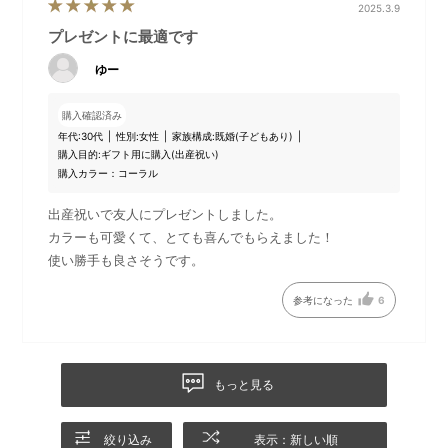
2025.3.9
プレゼントに最適です
ゆー
購入確認済み
年代:
30代
性別:
女性
家族構成:
既婚(子どもあり)
購入目的:
ギフト用に購入(出産祝い)
購入カラー：コーラル
出産祝いで友人にプレゼントしました。
カラーも可愛くて、とても喜んでもらえました！
使い勝手も良さそうです。
参考になった
6
もっと見る
絞り込み
表示：新しい順