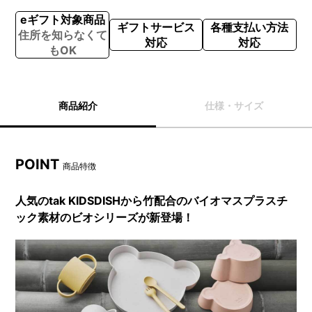
eギフト対象商品
ギフトサービス
各種支払い方法
住所を知らなくて
対応
対応
もOK
商品紹介
仕様・サイズ
POINT
商品特徴
人気のtak KIDSDISHから竹配合のバイオマスプラスチ
ック素材のビオシリーズが新登場！