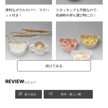
便利なボウルカバー、マグハ
スタッキングも可能なので、
ット付き！
収納時や持ち運び時に◎！
REVIEW
レビュー
かわいらしいデザインとやさ
BPAフリー、さらに竹の持つ
しいカラーリングで、お子様
抗菌力も併せ持ったビオキッ
も楽しくお食事ができます。
ズディッシュ。 お子様にも安
絞り込み
表示：新しい順
心してお使い頂けるアイテム
です。