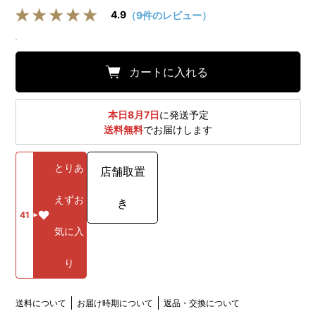
4.9
（9件のレビュー）
カートに入れる
本日8月7日
に発送予定
送料無料
でお届けします
とりあ
店舗取置
えずお
き
41
気に入
り
送料について
お届け時期について
返品・交換について