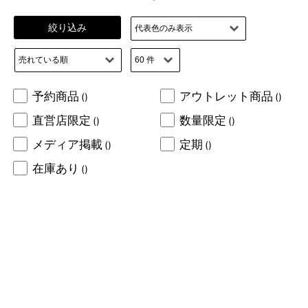
絞り込み
予約商品
アウトレット商品
()
()
直営店限定
数量限定
()
()
メディア掲載
定期
()
()
在庫あり
()