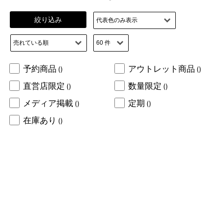
絞り込み
予約商品
アウトレット商品
()
()
直営店限定
数量限定
()
()
メディア掲載
定期
()
()
在庫あり
()