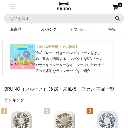
0
新商品
ランキング
アウトレット
特集
【2026年最新ファン特集】
冷却プレート付きのハンディファンをはじ
め、室内で活躍するコンパクトなDCファン
やサーキュレーターなど、シーンに合わせて
選べる多彩なラインナップをご紹介。
BRUNO（ブルーノ）
冷房・扇風機・ファン 商品一覧
ランキング
1
2
3