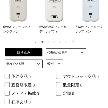
5WAYフォールディ
6WAY冷却フォール
5WAYフォールディ
ングファン
ディングファ
ングファン
絞り込み
予約商品
アウトレット商品
()
()
直営店限定
数量限定
()
()
メディア掲載
定期
()
()
在庫あり
()